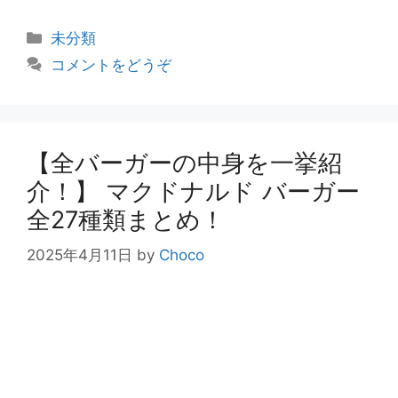
カ
未分類
テ
コメントをどうぞ
ゴ
リ
ー
【全バーガーの中身を一挙紹
介！】 マクドナルド バーガー
全27種類まとめ！
2025年4月11日
by
Choco