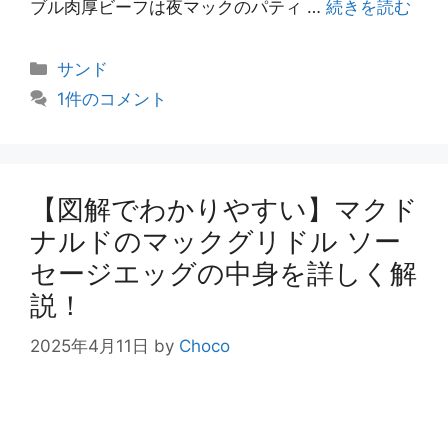
ブル肉厚ビーフは夜マックのパティ …
続きを読む
カ
サンド
テ
1件のコメント
ゴ
リ
ー
【図解でわかりやすい】マクド
ナルドのマックグリドル ソー
セージエッグの中身を詳しく解
説！
2025年4月11日
by
Choco