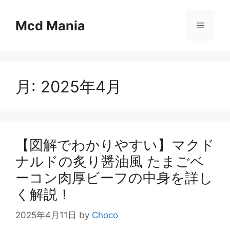
コ
ン
Mcd Mania
メ
テ
ン
ニ
ツ
へ
月:
2025年4月
ス
ュ
キ
ッ
ー
プ
【図解でわかりやすい】マクド
ナルドの炙り醤油風 たまごベ
ーコン肉厚ビーフの中身を詳し
く解説！
2025年4月11日
by
Choco