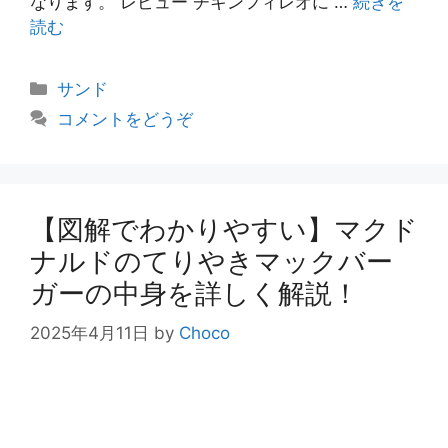
なります。 レビュー チキンフィレオに …
続きを
読む
カ
サンド
テ
コメントをどうぞ
ゴ
リ
ー
【図解でわかりやすい】マクド
ナルドのてりやきマックバー
ガーの中身を詳しく解説！
2025年4月11日
by
Choco