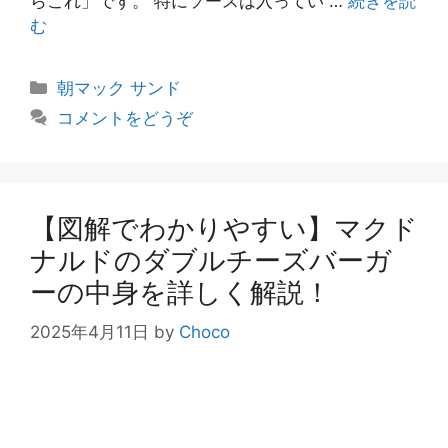
らこれ」です。 特にソースは入ってい …
続きを読
む
カ
朝マック サンド
テ
コメントをどうぞ
ゴ
リ
ー
【図解でわかりやすい】マクド
ナルドのダブルチーズバーガ
ーの中身を詳しく解説！
2025年4月11日
by
Choco