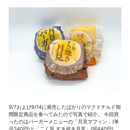
9/7および9/14に発売したばかりのマクドナルド期
間限定商品を食べてみたので写真で紹介。 今回買
ったのはバーガーメニューの「月見マフィン」(単
品340円)と「こく旨 すき焼き月見」(同440円)、