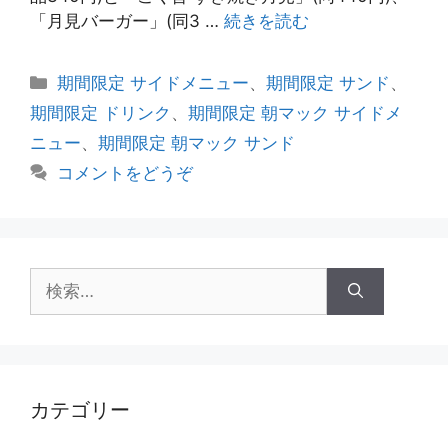
「月見バーガー」(同3 …
続きを読む
カ
期間限定 サイドメニュー
、
期間限定 サンド
、
テ
期間限定 ドリンク
、
期間限定 朝マック サイドメ
ゴ
ニュー
、
期間限定 朝マック サンド
リ
コメントをどうぞ
ー
検
索
:
カテゴリー