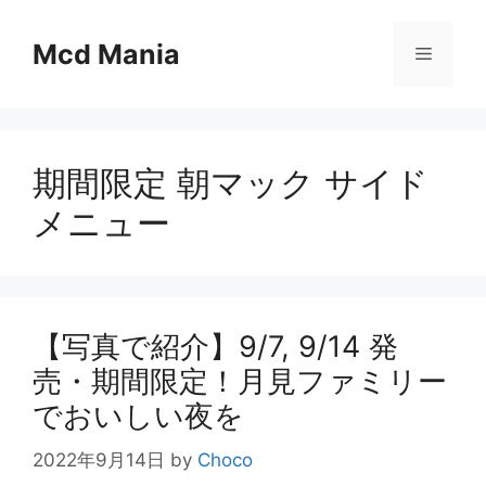
コ
ン
Mcd Mania
メ
テ
ン
ニ
ツ
へ
期間限定 朝マック サイド
ス
ュ
キ
メニュー
ッ
ー
プ
【写真で紹介】9/7, 9/14 発
売・期間限定！月見ファミリー
でおいしい夜を
2022年9月14日
by
Choco