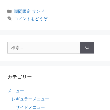
カ
期間限定 サンド
テ
コメントをどうぞ
ゴ
リ
ー
検
索
:
カテゴリー
メニュー
レギュラーメニュー
サイドメニュー