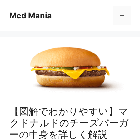
コ
ン
Mcd Mania
メ
テ
ン
ニ
ツ
へ
ス
ュ
キ
ッ
ー
プ
【図解でわかりやすい】マ
クドナルドのチーズバーガ
ーの中身を詳しく解説