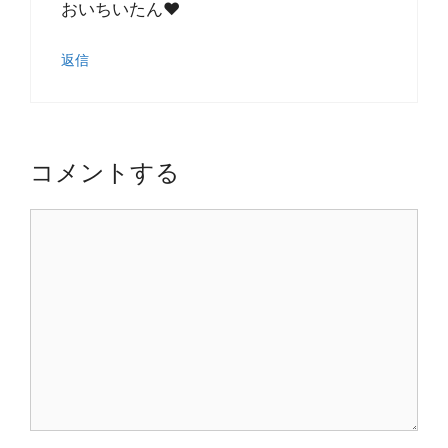
おいちいたん❤
返信
コメントする
コ
メ
ン
ト