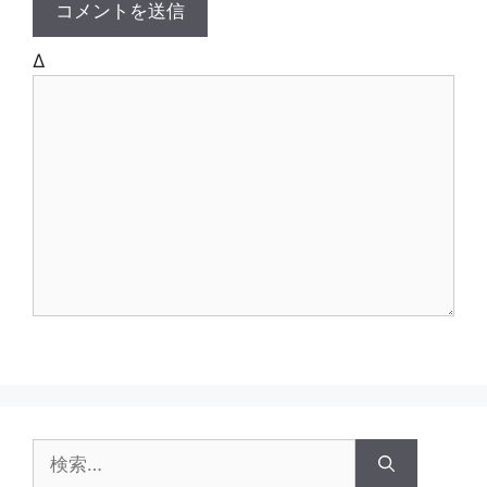
Δ
検
索