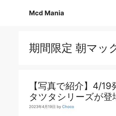
コ
ン
Mcd Mania
テ
ン
ツ
へ
ス
期間限定 朝マッ
キ
ッ
プ
【写真で紹介】4/1
タツタシリーズが登
2023年4月19日
by
Choco