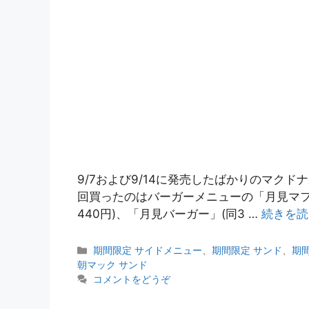
9/7および9/14に発売したばかりのマク
回買ったのはバーガーメニューの「月見マフィ
440円)、「月見バーガー」(同3 …
続きを読
カ
期間限定 サイドメニュー
、
期間限定 サンド
、
期
テ
朝マック サンド
ゴ
コメントをどうぞ
リ
ー