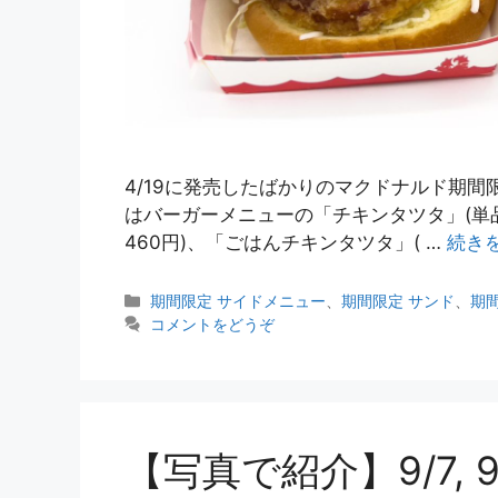
4/19に発売したばかりのマクドナルド期
はバーガーメニューの「チキンタツタ」(単品
460円)、「ごはんチキンタツタ」( …
続き
カ
期間限定 サイドメニュー
、
期間限定 サンド
、
期
テ
コメントをどうぞ
ゴ
リ
ー
【写真で紹介】9/7, 