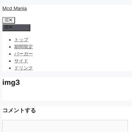
コ
Mcd Mania
ン
メ
テ
ニ
メニュー
ン
ュ
ツ
ー
トップ
へ
期間限定
ス
バーガー
キ
サイド
ッ
ドリンク
プ
img3
コメントする
コ
メ