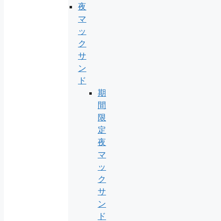
夜
マ
ッ
ク
サ
ン
ド
期
間
限
定
夜
マ
ッ
ク
サ
ン
ド