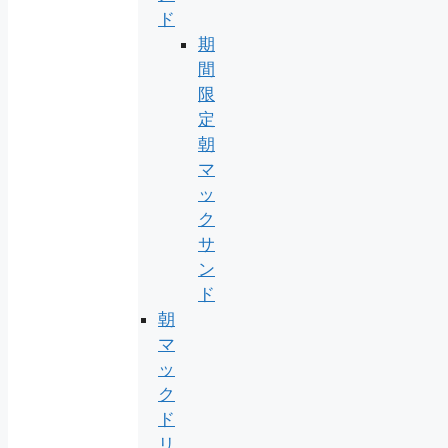
ド
期
間
限
定
朝
マ
ッ
ク
サ
ン
ド
朝
マ
ッ
ク
ド
リ