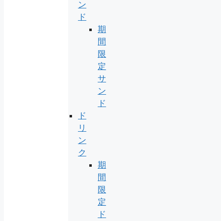
ン
ド
期
間
限
定
サ
ン
ド
ド
リ
ン
ク
期
間
限
定
ド