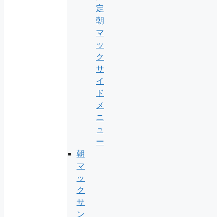
定
朝
マ
ッ
ク
サ
イ
ド
メ
ニ
ュ
ー
朝
マ
ッ
ク
サ
ン