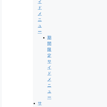
イ
ド
メ
ニ
ュ
ー
期
間
限
定
サ
イ
ド
メ
ニ
ュ
ー
サ