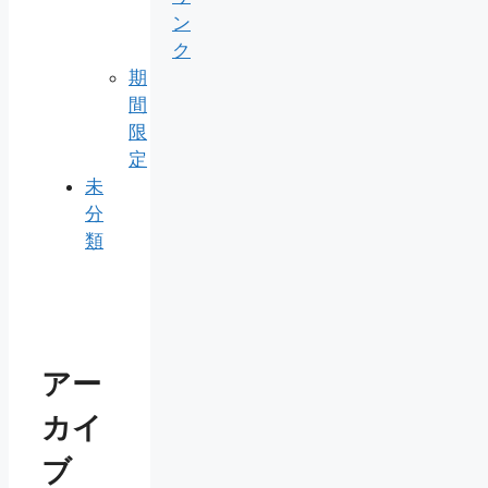
ン
ク
期
間
限
定
未
分
類
アー
カイ
ブ