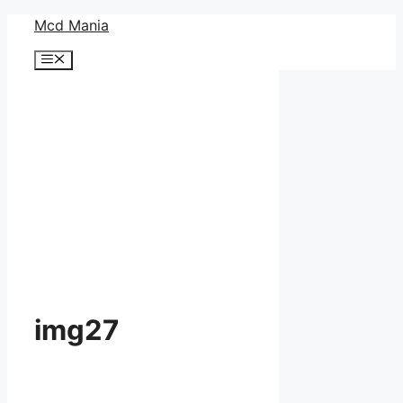
コ
Mcd Mania
ン
メ
テ
ニ
ン
ュ
ー
ツ
へ
ス
キ
ッ
プ
img27