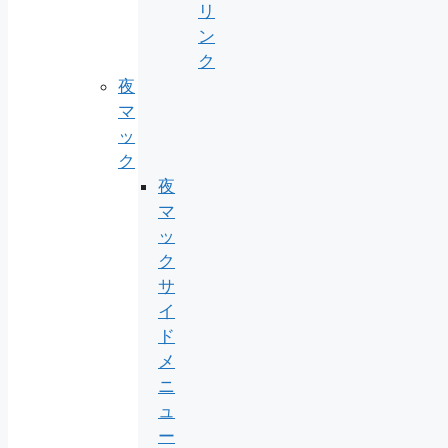
リ
ン
ク
夜
マ
ッ
ク
夜
マ
ッ
ク
サ
イ
ド
メ
ニ
ュ
ー