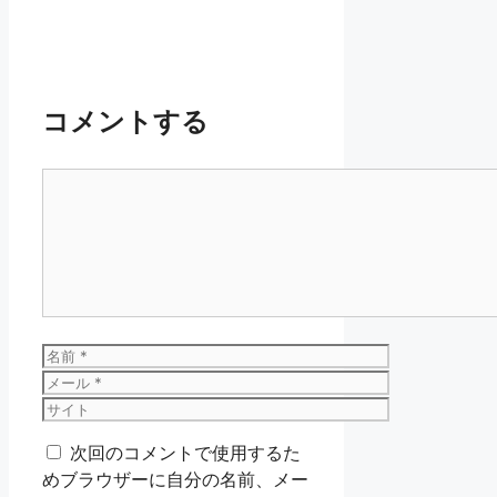
コメントする
コ
メ
ン
ト
名
前
メ
ー
サ
ル
イ
次回のコメントで使用するた
ト
めブラウザーに自分の名前、メー