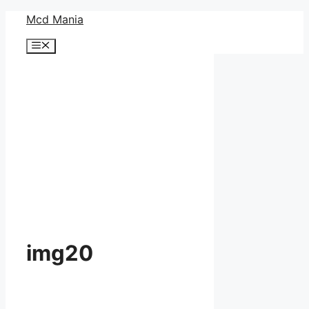
コ
Mcd Mania
ン
メ
テ
ニ
ン
ュ
ー
ツ
へ
ス
キ
ッ
プ
img20