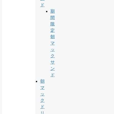
ド
期
間
限
定
朝
マ
ッ
ク
サ
ン
ド
朝
マ
ッ
ク
ド
リ