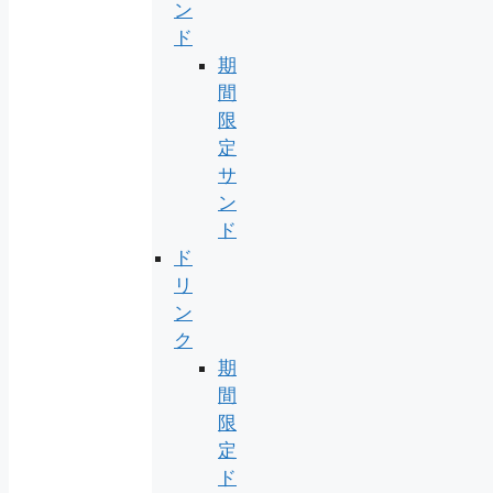
ン
ド
期
間
限
定
サ
ン
ド
ド
リ
ン
ク
期
間
限
定
ド