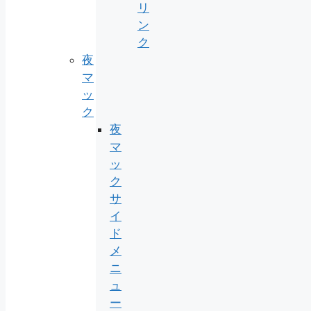
リ
ン
ク
夜
マ
ッ
ク
夜
マ
ッ
ク
サ
イ
ド
メ
ニ
ュ
ー