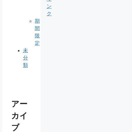
ン
ク
期
間
限
定
未
分
類
アー
カイ
ブ