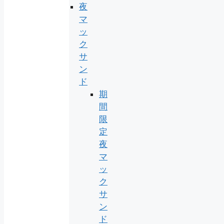
夜
マ
ッ
ク
サ
ン
ド
期
間
限
定
夜
マ
ッ
ク
サ
ン
ド