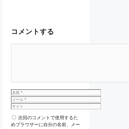
コメントする
コ
メ
ン
ト
名
前
メ
ー
サ
ル
イ
次回のコメントで使用するた
ト
めブラウザーに自分の名前、メー