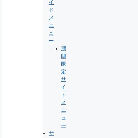
イ
ド
メ
ニ
ュ
ー
期
間
限
定
サ
イ
ド
メ
ニ
ュ
ー
サ