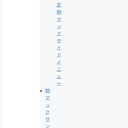
定
朝
マ
ッ
ク
サ
イ
ド
メ
ニ
ュ
ー
朝
マ
ッ
ク
サ
ン