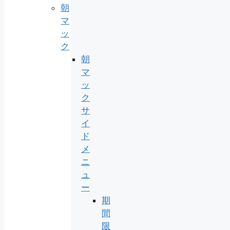
朝
マ
ッ
ク
朝
マ
ッ
ク
サ
イ
ド
メ
ニ
ュ
ー
期
間
限