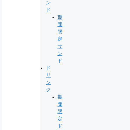
ン
ド
期
間
限
定
サ
ン
ド
ド
リ
ン
ク
期
間
限
定
ド