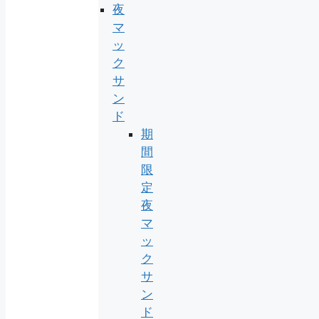
夜
マ
ッ
ク
サ
ン
ド
期
間
限
定
夜
マ
ッ
ク
サ
ン
ド