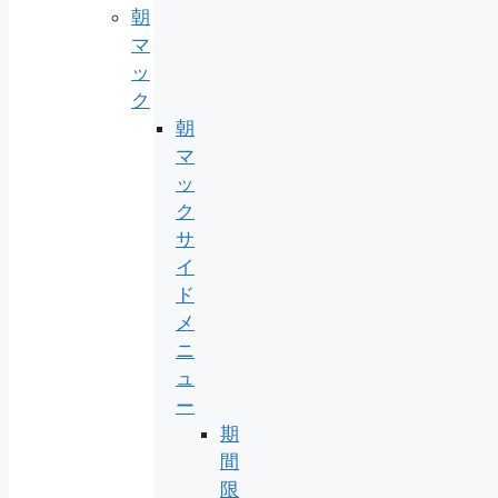
朝
マ
ッ
ク
朝
マ
ッ
ク
サ
イ
ド
メ
ニ
ュ
ー
期
間
限