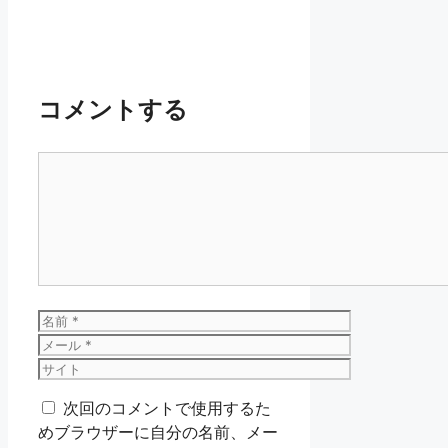
コメントする
コ
メ
ン
ト
名
前
メ
ー
サ
ル
イ
次回のコメントで使用するた
ト
めブラウザーに自分の名前、メー