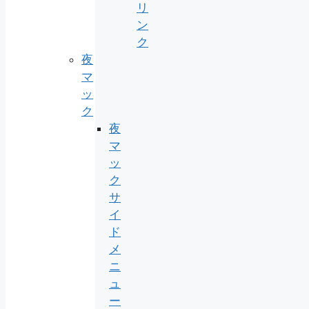
リ
ン
ク
夜
マ
ッ
ク
夜
マ
ッ
ク
サ
イ
ド
メ
ニ
ュ
ー