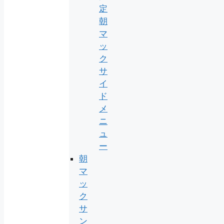
定
朝
マ
ッ
ク
サ
イ
ド
メ
ニ
ュ
ー
朝
マ
ッ
ク
サ
ン