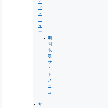
イ
ド
メ
ニ
ュ
ー
期
間
限
定
サ
イ
ド
メ
ニ
ュ
ー
サ