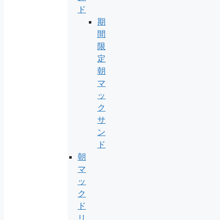
ド
期
間
限
定
朝
マ
ッ
ク
サ
ン
ド
朝
マ
ッ
ク
ド
リ