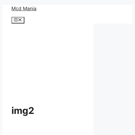
コ
Mcd Mania
ン
メ
テ
ニ
ン
ュ
ー
ツ
へ
ス
キ
ッ
プ
img2