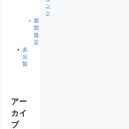
ン
ク
期
間
限
定
未
分
類
アー
カイ
ブ