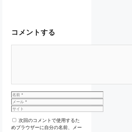
コメントする
コ
メ
ン
ト
名
前
メ
ー
サ
ル
イ
次回のコメントで使用するた
ト
めブラウザーに自分の名前、メー