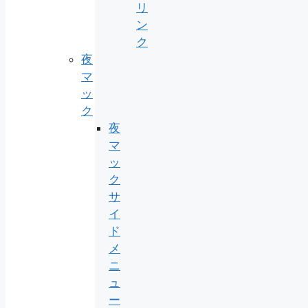
リ
ン
ク
夜
マ
ッ
ク
夜
マ
ッ
ク
サ
イ
ド
メ
ニ
ュ
ー