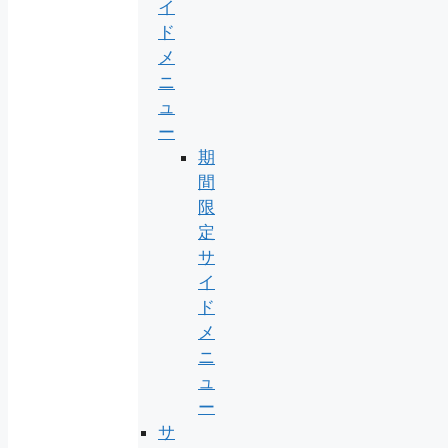
イ
ド
メ
ニ
ュ
ー
期
間
限
定
サ
イ
ド
メ
ニ
ュ
ー
サ