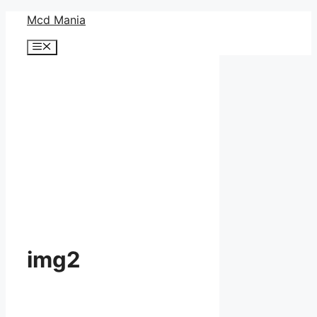
コ
Mcd Mania
ン
メ
テ
ニ
ン
ュ
ー
ツ
へ
ス
キ
ッ
プ
img2