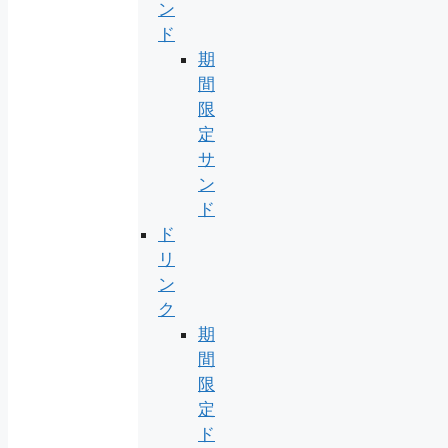
ン
ド
期
間
限
定
サ
ン
ド
ド
リ
ン
ク
期
間
限
定
ド