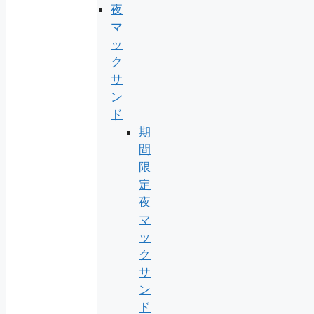
夜
マ
ッ
ク
サ
ン
ド
期
間
限
定
夜
マ
ッ
ク
サ
ン
ド