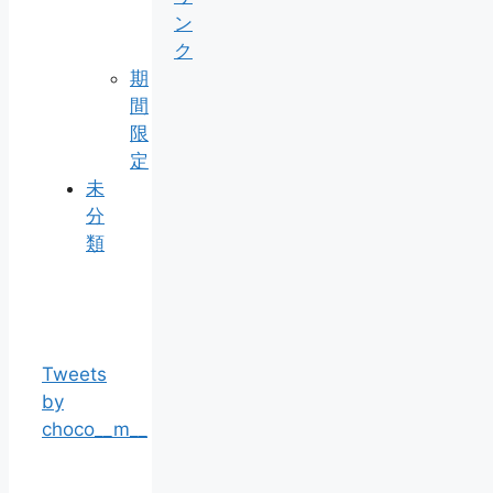
ン
ク
期
間
限
定
未
分
類
Tweets
by
choco__m__