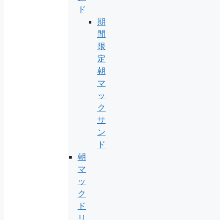
ド
期
間
限
定
朝
マ
ッ
ク
サ
ン
ド
朝
マ
ッ
ク
ド
リ