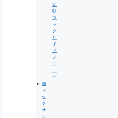
定
朝
マ
ッ
ク
サ
イ
ド
メ
ニ
ュ
ー
朝
マ
ッ
ク
サ
ン