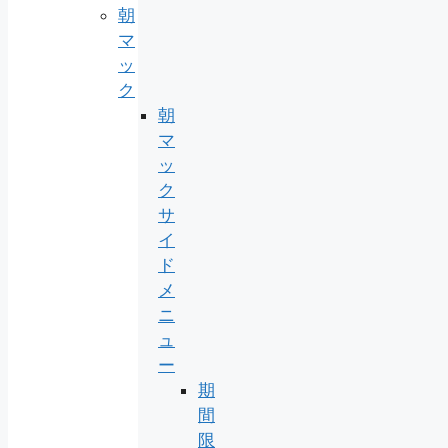
朝
マ
ッ
ク
朝
マ
ッ
ク
サ
イ
ド
メ
ニ
ュ
ー
期
間
限