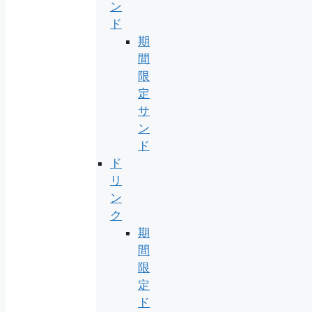
ン
ド
期
間
限
定
サ
ン
ド
ド
リ
ン
ク
期
間
限
定
ド