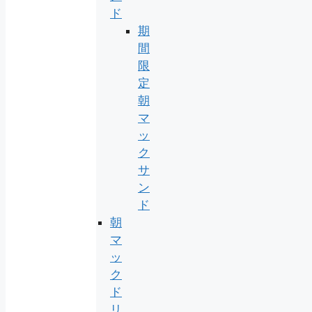
ド
期
間
限
定
朝
マ
ッ
ク
サ
ン
ド
朝
マ
ッ
ク
ド
リ