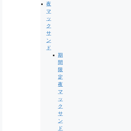
夜
マ
ッ
ク
サ
ン
ド
期
間
限
定
夜
マ
ッ
ク
サ
ン
ド