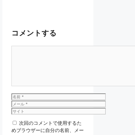
コメントする
コ
メ
ン
ト
名
前
メ
ー
サ
ル
イ
次回のコメントで使用するた
ト
めブラウザーに自分の名前、メー