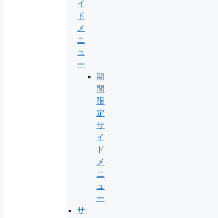
イ
ド
メ
ニ
ュ
ー
期
間
限
定
サ
イ
ド
メ
ニ
ュ
ー
サ