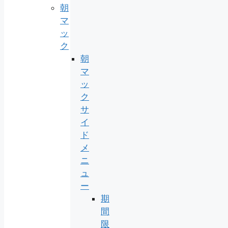
朝
マ
ッ
ク
朝
マ
ッ
ク
サ
イ
ド
メ
ニ
ュ
ー
期
間
限