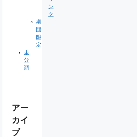
ン
ク
期
間
限
定
未
分
類
アー
カイ
ブ