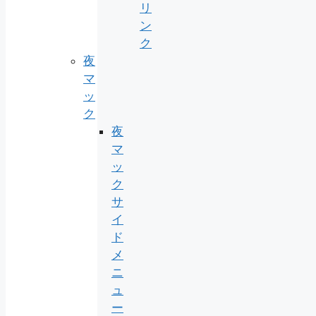
リ
ン
ク
夜
マ
ッ
ク
夜
マ
ッ
ク
サ
イ
ド
メ
ニ
ュ
ー