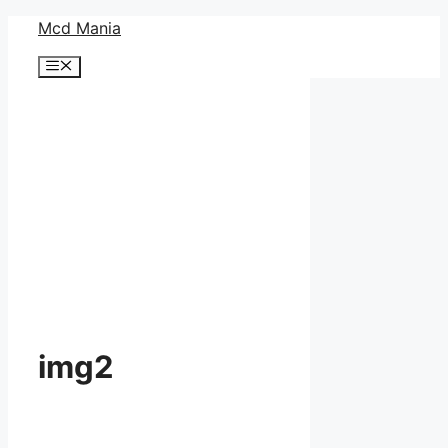
コ
Mcd Mania
ン
メ
テ
ニ
ン
ュ
ー
ツ
へ
ス
キ
ッ
プ
img2