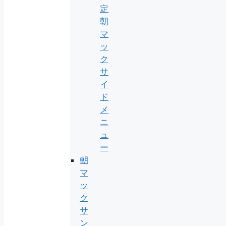
定
朝
マ
ッ
ク
サ
イ
ド
メ
ニ
ュ
ー
朝
マ
ッ
ク
サ
ン