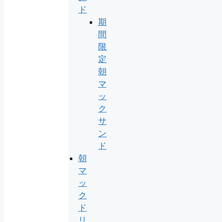
ド
期
間
限
定
朝
マ
ッ
ク
サ
ン
ド
朝
マ
ッ
ク
ド
リ