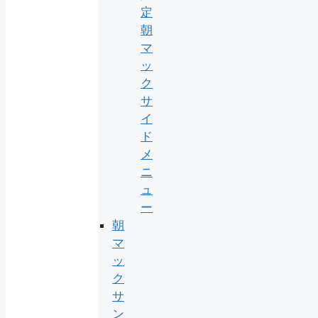
定
朝
マ
ッ
ク
サ
イ
ド
メ
ニ
ュ
ー
朝
マ
ッ
ク
サ
ン