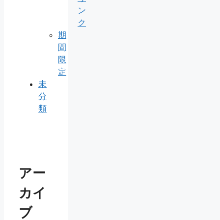
ン
ク
期
間
限
定
未
分
類
アー
カイ
ブ