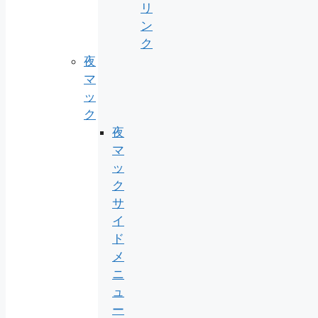
リ
ン
ク
夜
マ
ッ
ク
夜
マ
ッ
ク
サ
イ
ド
メ
ニ
ュ
ー