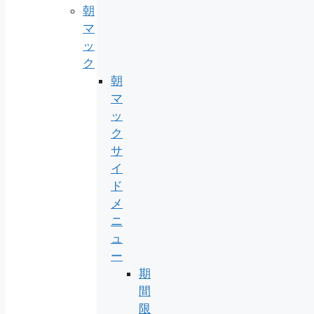
朝
マ
ッ
ク
朝
マ
ッ
ク
サ
イ
ド
メ
ニ
ュ
ー
期
間
限