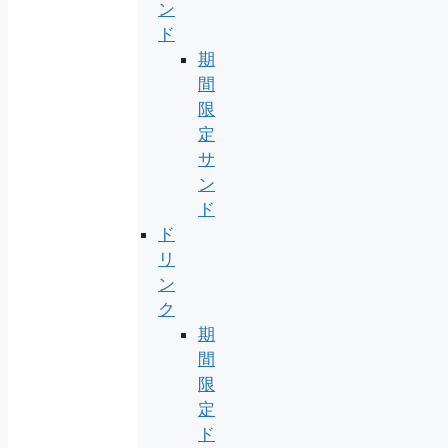
ン
ド
期
間
限
定
サ
ン
ド
ド
リ
ン
ク
期
間
限
定
ド