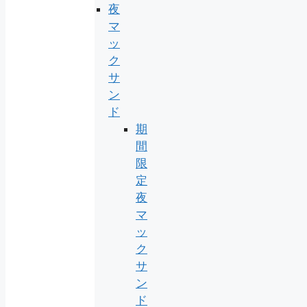
夜
マ
ッ
ク
サ
ン
ド
期
間
限
定
夜
マ
ッ
ク
サ
ン
ド