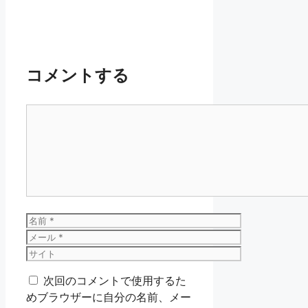
コメントする
コ
メ
ン
ト
名
前
メ
ー
サ
ル
イ
次回のコメントで使用するた
ト
めブラウザーに自分の名前、メー