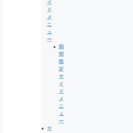
イ
ド
メ
ニ
ュ
ー
期
間
限
定
サ
イ
ド
メ
ニ
ュ
ー
サ