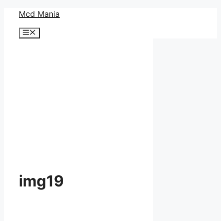
コ
Mcd Mania
ン
メ
テ
ニ
ン
ュ
ー
ツ
へ
ス
キ
ッ
プ
img19