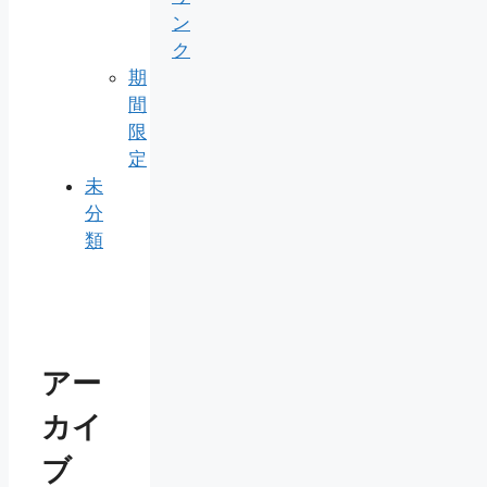
ン
ク
期
間
限
定
未
分
類
アー
カイ
ブ