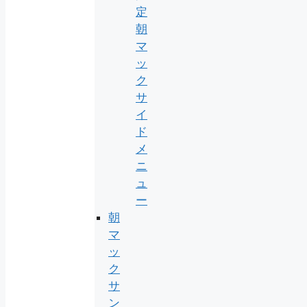
定
朝
マ
ッ
ク
サ
イ
ド
メ
ニ
ュ
ー
朝
マ
ッ
ク
サ
ン