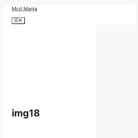
コ
Mcd Mania
ン
メ
テ
ニ
ン
ュ
ー
ツ
へ
ス
キ
ッ
プ
img18