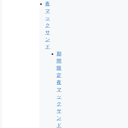
夜
マ
ッ
ク
サ
ン
ド
期
間
限
定
夜
マ
ッ
ク
サ
ン
ド