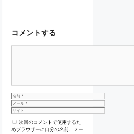
コメントする
コ
メ
ン
ト
名
前
メ
ー
サ
ル
イ
次回のコメントで使用するた
ト
めブラウザーに自分の名前、メー