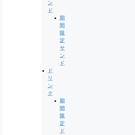
ン
ド
期
間
限
定
サ
ン
ド
ド
リ
ン
ク
期
間
限
定
ド