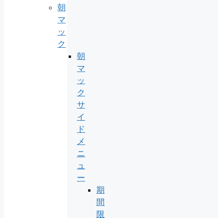
朝
マ
ッ
ク
朝
マ
ッ
ク
サ
イ
ド
メ
ニ
ュ
ー
期
間
限