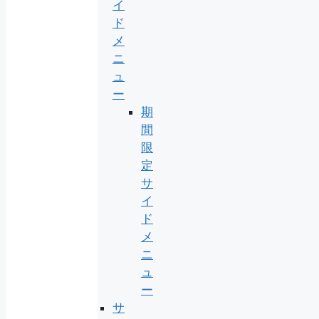
イ
ド
メ
ニ
ュ
ー
期
間
限
定
サ
イ
ド
メ
ニ
ュ
ー
サ