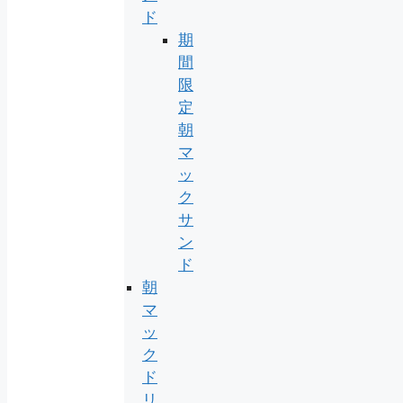
ド
期
間
限
定
朝
マ
ッ
ク
サ
ン
ド
朝
マ
ッ
ク
ド
リ