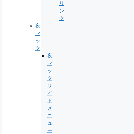
リ
ン
ク
夜
マ
ッ
ク
夜
マ
ッ
ク
サ
イ
ド
メ
ニ
ュ
ー