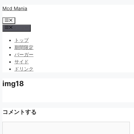
コ
Mcd Mania
ン
メ
テ
ニ
メニュー
ン
ュ
ツ
ー
トップ
へ
期間限定
ス
バーガー
キ
サイド
ッ
ドリンク
プ
img18
コメントする
コ
メ