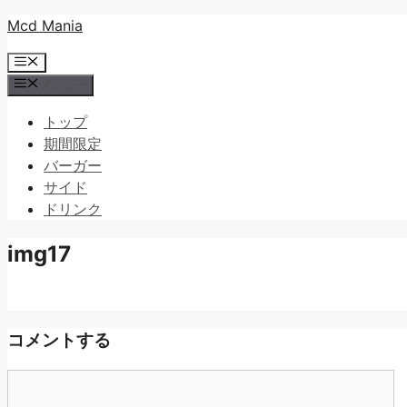
コ
Mcd Mania
ン
メ
テ
ニ
メニュー
ン
ュ
ツ
ー
トップ
へ
期間限定
ス
バーガー
キ
サイド
ッ
ドリンク
プ
img17
コメントする
コ
メ