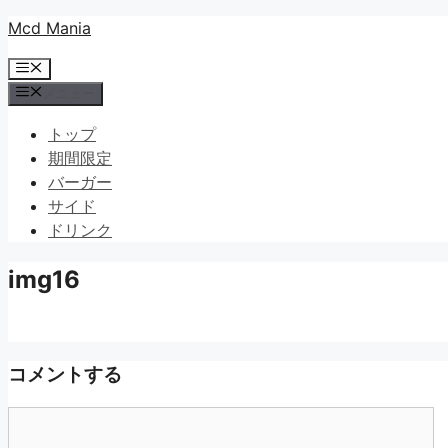
コ
Mcd Mania
ン
メ
テ
ニ
メニュー
ン
ュ
ツ
ー
トップ
へ
期間限定
ス
バーガー
キ
サイド
ッ
ドリンク
プ
img16
コメントする
コ
メ