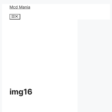
コ
Mcd Mania
ン
メ
テ
ニ
ン
ュ
ー
ツ
へ
ス
キ
ッ
プ
img16