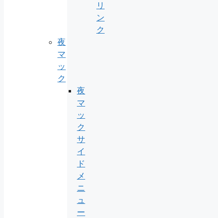
リ
ン
ク
夜
マ
ッ
ク
夜
マ
ッ
ク
サ
イ
ド
メ
ニ
ュ
ー