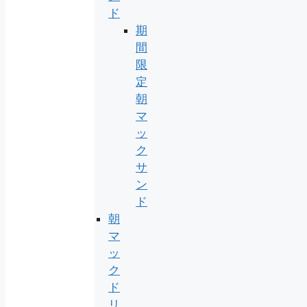
ド
期
間
限
定
朝
マ
ッ
ク
サ
ン
ド
朝
マ
ッ
ク
ド
リ