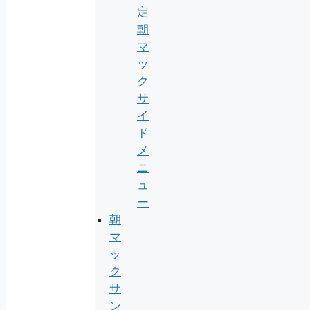
定
朝
マ
ッ
ク
サ
イ
ド
メ
ニ
ュ
ー
朝
マ
ッ
ク
サ
ン