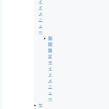
イ
ド
メ
ニ
ュ
ー
期
間
限
定
サ
イ
ド
メ
ニ
ュ
ー
サ