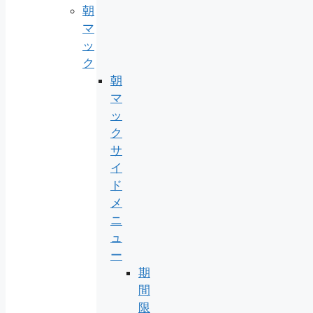
朝
マ
ッ
ク
朝
マ
ッ
ク
サ
イ
ド
メ
ニ
ュ
ー
期
間
限