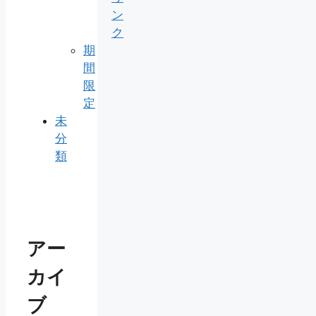
ン
ク
期
間
限
定
未
分
類
アー
カイ
ブ