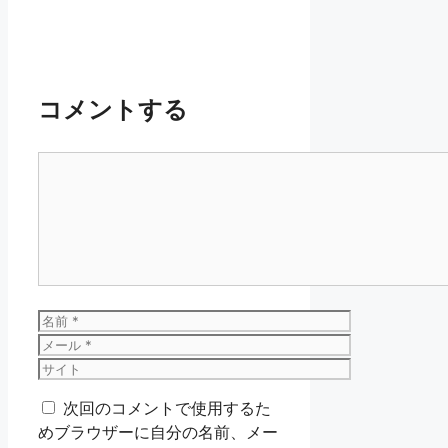
コメントする
コ
メ
ン
ト
名
前
メ
ー
サ
ル
イ
次回のコメントで使用するた
ト
めブラウザーに自分の名前、メー