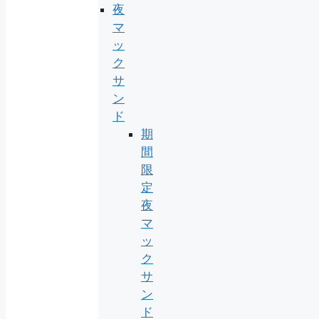
夜
マ
ッ
ク
サ
ン
ド
期
間
限
定
夜
マ
ッ
ク
サ
ン
ド