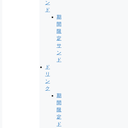
ン
ド
期
間
限
定
サ
ン
ド
ド
リ
ン
ク
期
間
限
定
ド