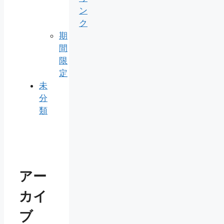
ン
ク
期
間
限
定
未
分
類
アー
カイ
ブ