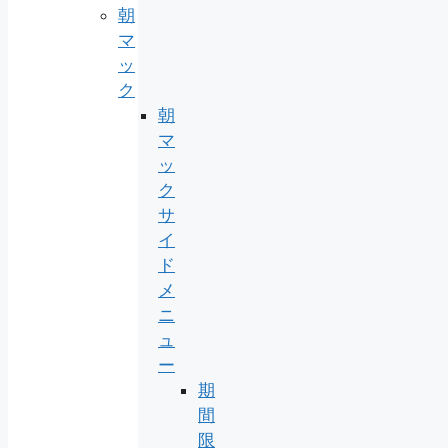
朝
マ
ッ
ク
朝
マ
ッ
ク
サ
イ
ド
メ
ニ
ュ
ー
期
間
限