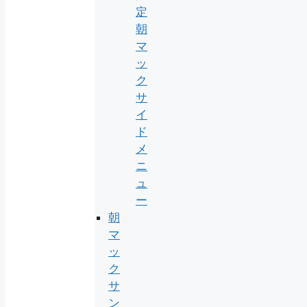
定
朝
マ
ッ
ク
サ
イ
ド
メ
ニ
ュ
ー
朝
マ
ッ
ク
サ
ン