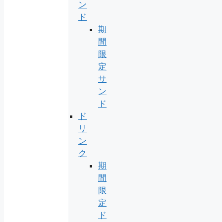
ン
ド
期
間
限
定
サ
ン
ド
ド
リ
ン
ク
期
間
限
定
ド