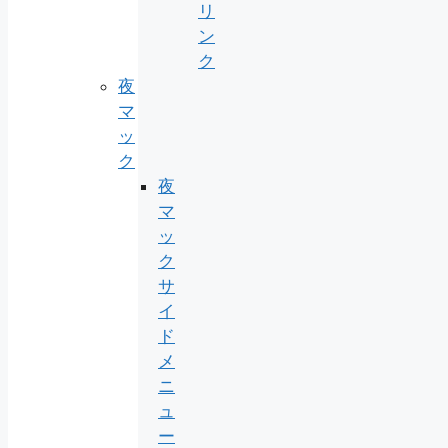
リ
ン
ク
夜
マ
ッ
ク
夜
マ
ッ
ク
サ
イ
ド
メ
ニ
ュ
ー