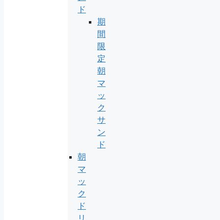
ド
期
間
限
定
朝
マ
ッ
ク
サ
ン
ド
朝
マ
ッ
ク
ド
リ