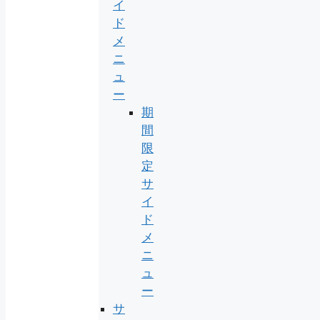
イ
ド
メ
ニ
ュ
ー
期
間
限
定
サ
イ
ド
メ
ニ
ュ
ー
サ