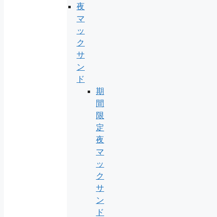
夜
マ
ッ
ク
サ
ン
ド
期
間
限
定
夜
マ
ッ
ク
サ
ン
ド