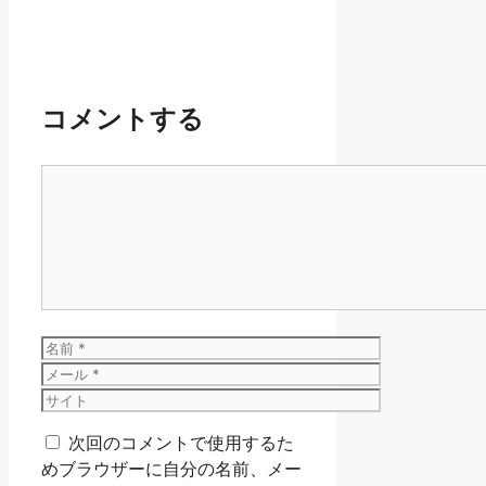
コメントする
コ
メ
ン
ト
名
前
メ
ー
サ
ル
イ
次回のコメントで使用するた
ト
めブラウザーに自分の名前、メー