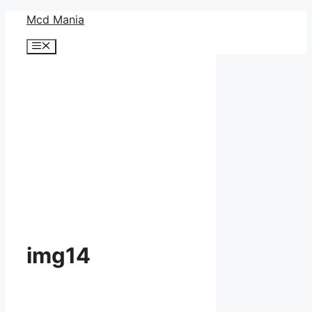
コ
Mcd Mania
ン
メ
テ
ニ
ン
ュ
ー
ツ
へ
ス
キ
ッ
プ
img14