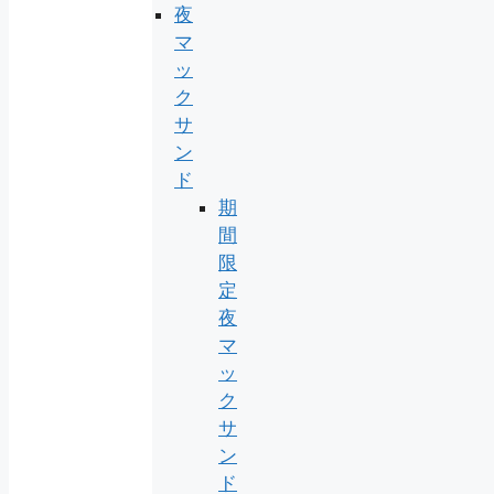
夜
マ
ッ
ク
サ
ン
ド
期
間
限
定
夜
マ
ッ
ク
サ
ン
ド