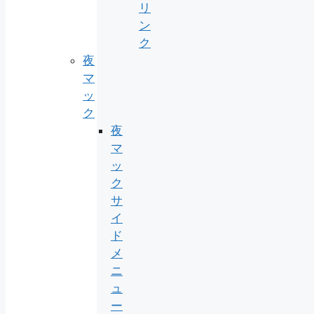
リ
ン
ク
夜
マ
ッ
ク
夜
マ
ッ
ク
サ
イ
ド
メ
ニ
ュ
ー