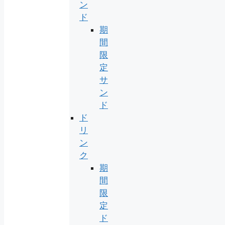
ン
ド
期
間
限
定
サ
ン
ド
ド
リ
ン
ク
期
間
限
定
ド