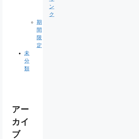
ン
ク
期
間
限
定
未
分
類
アー
カイ
ブ