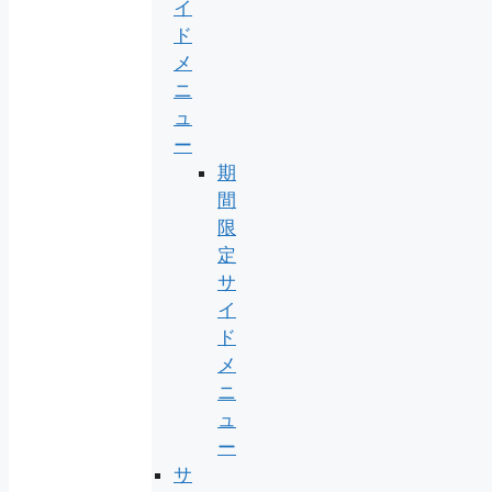
イ
ド
メ
ニ
ュ
ー
期
間
限
定
サ
イ
ド
メ
ニ
ュ
ー
サ