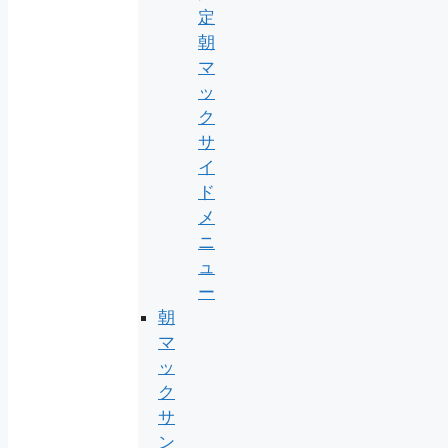
定
朝
マ
ッ
ク
サ
イ
ド
メ
ニ
ュ
ー
朝
マ
ッ
ク
サ
ン