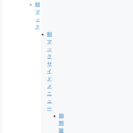
朝
マ
ッ
ク
朝
マ
ッ
ク
サ
イ
ド
メ
ニ
ュ
ー
期
間
限