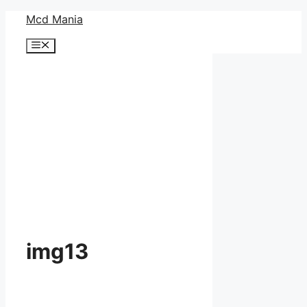
コ
Mcd Mania
ン
メ
テ
ニ
ン
ュ
ー
ツ
へ
ス
キ
ッ
プ
img13