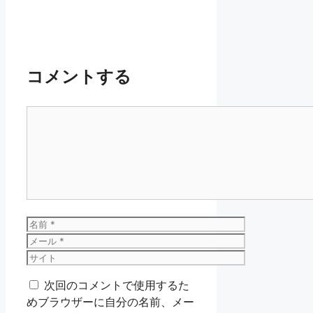
コメントする
コ
メ
ン
ト
名
前
メ
ー
サ
ル
イ
次回のコメントで使用するた
ト
めブラウザーに自分の名前、メー