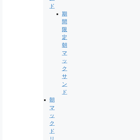
ド
期
間
限
定
朝
マ
ッ
ク
サ
ン
ド
朝
マ
ッ
ク
ド
リ