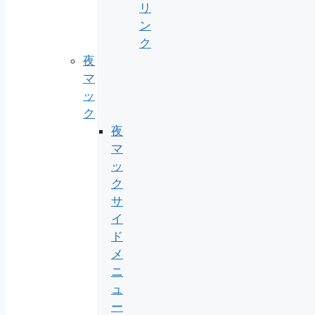
リ
ン
ク
夜
マ
ッ
ク
夜
マ
ッ
ク
サ
イ
ド
メ
ニ
ュ
ー