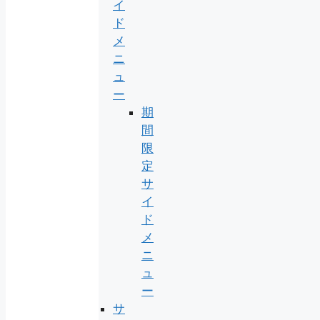
イ
ド
メ
ニ
ュ
ー
期
間
限
定
サ
イ
ド
メ
ニ
ュ
ー
サ