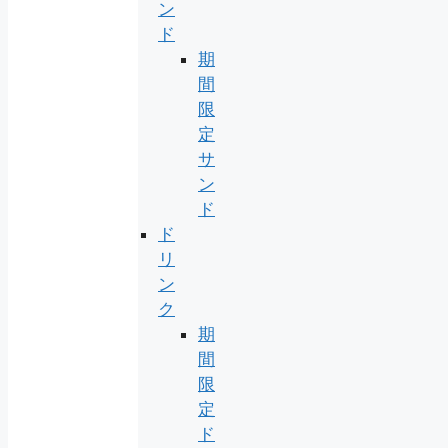
ン
ド
期
間
限
定
サ
ン
ド
ド
リ
ン
ク
期
間
限
定
ド