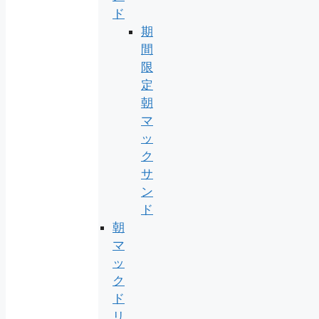
ド
期
間
限
定
朝
マ
ッ
ク
サ
ン
ド
朝
マ
ッ
ク
ド
リ