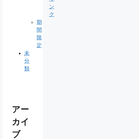
ン
ク
期
間
限
定
未
分
類
アー
カイ
ブ