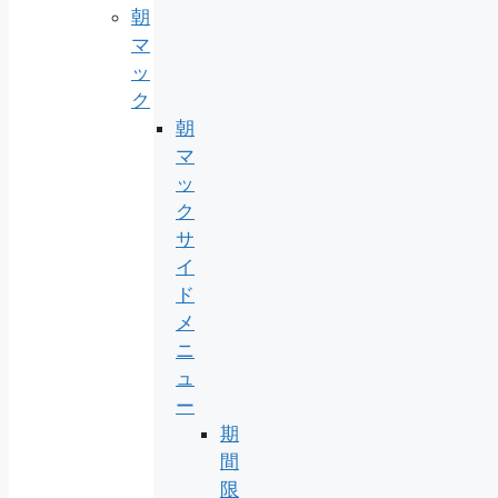
朝
マ
ッ
ク
朝
マ
ッ
ク
サ
イ
ド
メ
ニ
ュ
ー
期
間
限