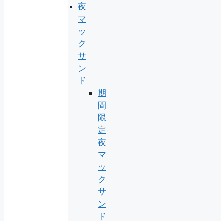
夜
マ
ッ
ク
サ
ン
ド
期
間
限
定
夜
マ
ッ
ク
サ
ン
ド