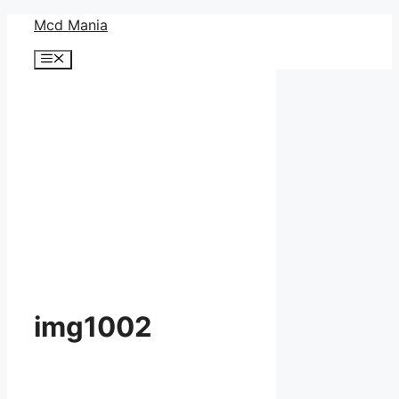
コ
Mcd Mania
ン
メ
テ
ニ
ン
ュ
ー
ツ
へ
ス
キ
ッ
プ
img1002