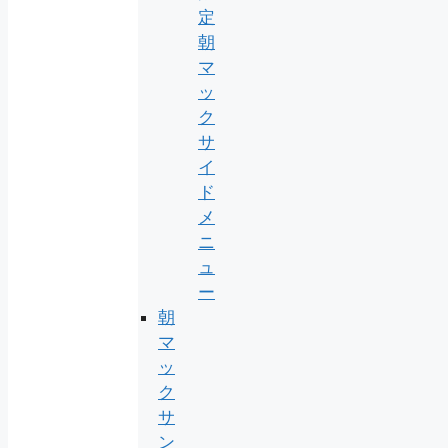
定
朝
マ
ッ
ク
サ
イ
ド
メ
ニ
ュ
ー
朝
マ
ッ
ク
サ
ン