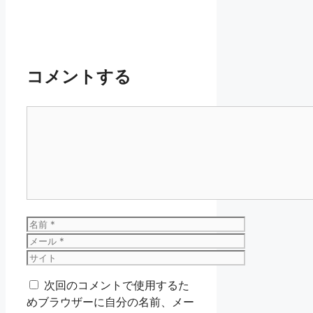
コメントする
コ
メ
ン
ト
名
前
メ
ー
サ
ル
イ
次回のコメントで使用するた
ト
めブラウザーに自分の名前、メー