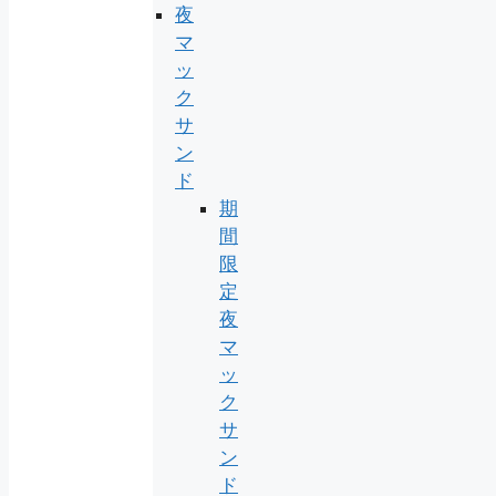
夜
マ
ッ
ク
サ
ン
ド
期
間
限
定
夜
マ
ッ
ク
サ
ン
ド