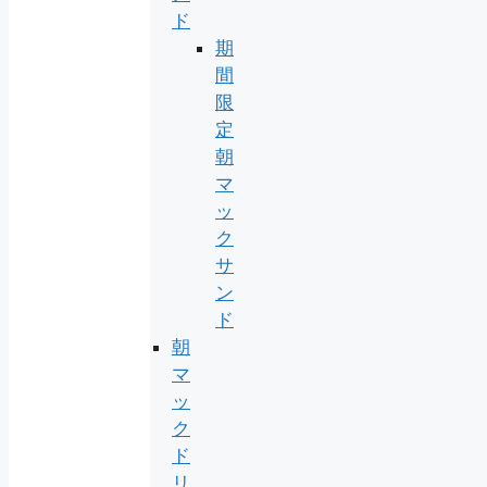
ド
期
間
限
定
朝
マ
ッ
ク
サ
ン
ド
朝
マ
ッ
ク
ド
リ