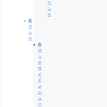
リ
ン
ク
夜
マ
ッ
ク
夜
マ
ッ
ク
サ
イ
ド
メ
ニ
ュ
ー