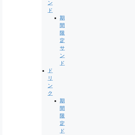
ン
ド
期
間
限
定
サ
ン
ド
ド
リ
ン
ク
期
間
限
定
ド