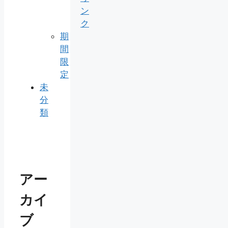
ン
ク
期
間
限
定
未
分
類
アー
カイ
ブ