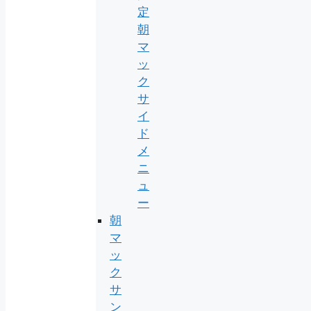
定
朝
マ
ッ
ク
サ
イ
ド
メ
ニ
ュ
ー
朝
マ
ッ
ク
サ
ン