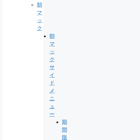
朝
マ
ッ
ク
朝
マ
ッ
ク
サ
イ
ド
メ
ニ
ュ
ー
期
間
限