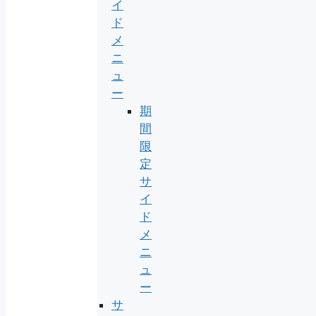
イ
ド
メ
ニ
ュ
ー
期
間
限
定
サ
イ
ド
メ
ニ
ュ
ー
サ