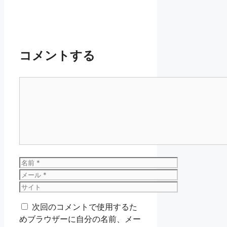
コメントする
コ
メ
ン
ト
名
前
メ
ー
サ
ル
イ
次回のコメントで使用するた
ト
めブラウザーに自分の名前、メー