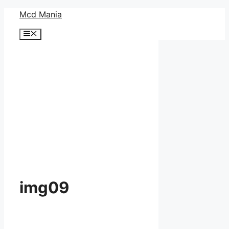
コ
Mcd Mania
ン
メ
テ
ニ
ン
ュ
ー
ツ
へ
ス
キ
ッ
プ
img09