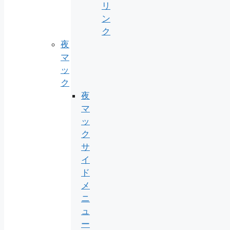
リ
ン
ク
夜
マ
ッ
ク
夜
マ
ッ
ク
サ
イ
ド
メ
ニ
ュ
ー