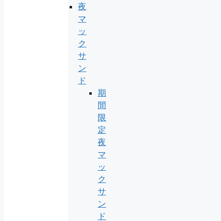
夜
マ
ッ
ク
サ
ン
ド
期
間
限
定
夜
マ
ッ
ク
サ
ン
ド