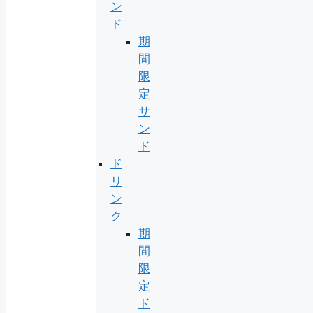
ン
ド
期
間
限
定
サ
ン
ド
ド
リ
ン
ク
期
間
限
定
ド