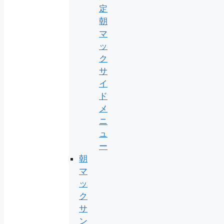
定
朝
マ
ッ
ク
サ
イ
ド
メ
ニ
ュ
ー
朝
マ
ッ
ク
サ
ン