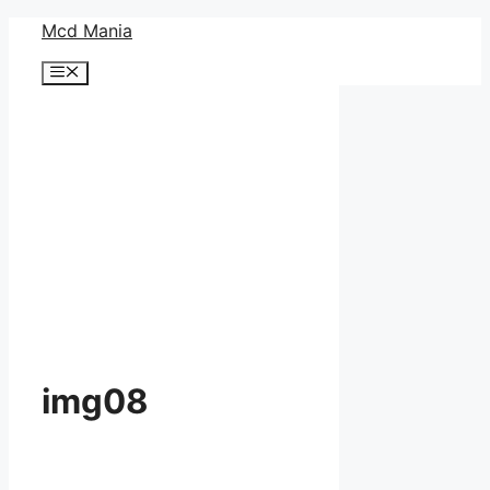
コ
Mcd Mania
ン
メ
テ
ニ
ン
ュ
ー
ツ
へ
ス
キ
ッ
プ
img08