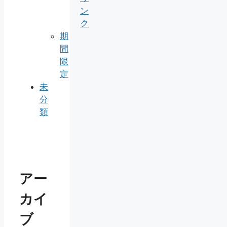
ン
ク
期
間
限
定
未
分
類
アー
カイ
ブ