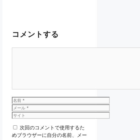
コメントする
コ
メ
ン
ト
名
前
メ
ー
サ
ル
イ
次回のコメントで使用するた
ト
めブラウザーに自分の名前、メー