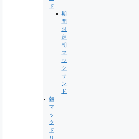
ド
期
間
限
定
朝
マ
ッ
ク
サ
ン
ド
朝
マ
ッ
ク
ド
リ