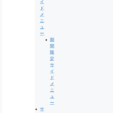
イ
ド
メ
ニ
ュ
ー
期
間
限
定
サ
イ
ド
メ
ニ
ュ
ー
サ