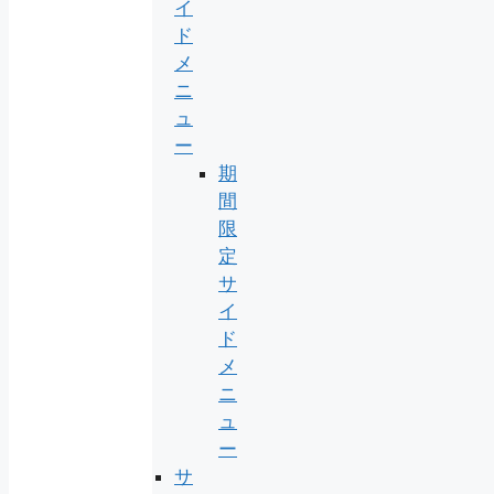
イ
ド
メ
ニ
ュ
ー
期
間
限
定
サ
イ
ド
メ
ニ
ュ
ー
サ