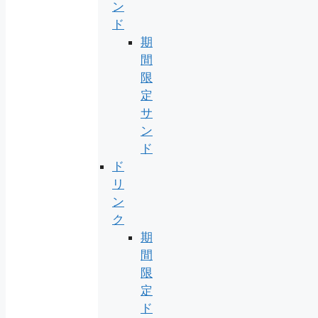
ン
ド
期
間
限
定
サ
ン
ド
ド
リ
ン
ク
期
間
限
定
ド