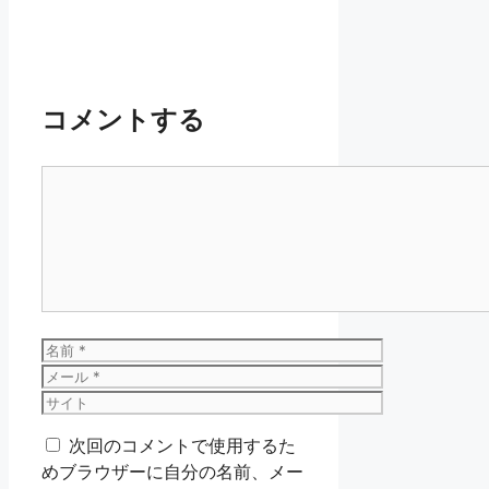
コメントする
コ
メ
ン
ト
名
前
メ
ー
サ
ル
イ
次回のコメントで使用するた
ト
めブラウザーに自分の名前、メー