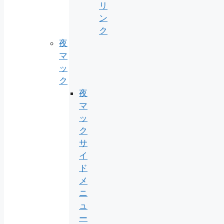
リ
ン
ク
夜
マ
ッ
ク
夜
マ
ッ
ク
サ
イ
ド
メ
ニ
ュ
ー