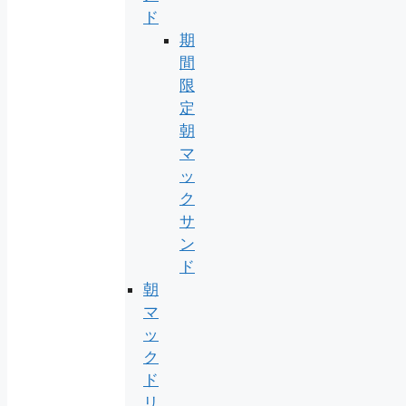
ド
期
間
限
定
朝
マ
ッ
ク
サ
ン
ド
朝
マ
ッ
ク
ド
リ