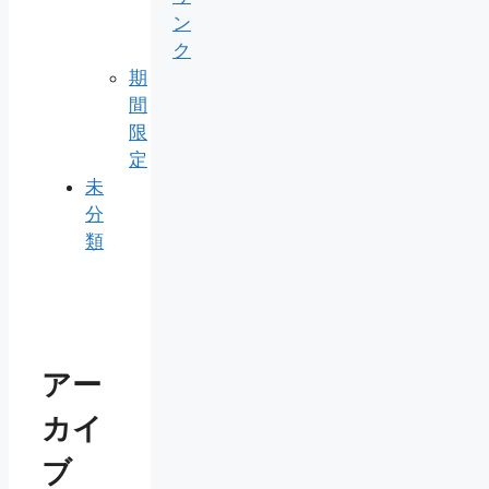
ン
ク
期
間
限
定
未
分
類
アー
カイ
ブ