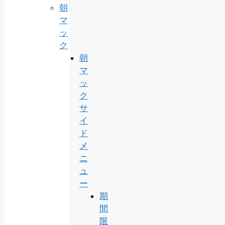
朝
マ
ッ
ク
朝
マ
ッ
ク
サ
イ
ド
メ
ニ
ュ
ー
期
間
限