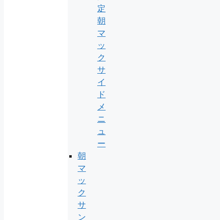
定
朝
マ
ッ
ク
サ
イ
ド
メ
ニ
ュ
ー
朝
マ
ッ
ク
サ
ン