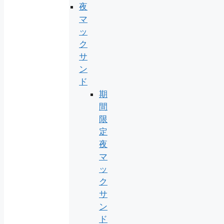
夜
マ
ッ
ク
サ
ン
ド
期
間
限
定
夜
マ
ッ
ク
サ
ン
ド