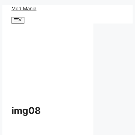
コ
Mcd Mania
ン
メ
テ
ニ
ン
ュ
ー
ツ
へ
ス
キ
ッ
プ
img08