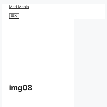
コ
Mcd Mania
ン
メ
テ
ニ
ン
ュ
ー
ツ
へ
ス
キ
ッ
プ
img08