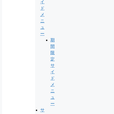
イ
ド
メ
ニ
ュ
ー
期
間
限
定
サ
イ
ド
メ
ニ
ュ
ー
サ