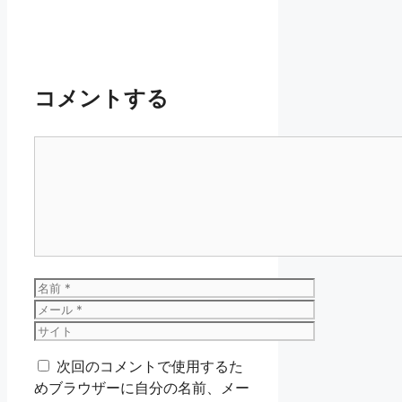
コメントする
コ
メ
ン
ト
名
前
メ
ー
サ
ル
イ
次回のコメントで使用するた
ト
めブラウザーに自分の名前、メー