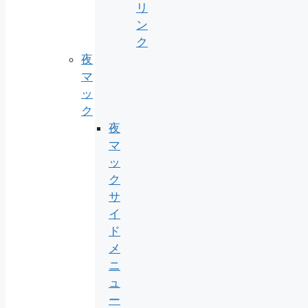
リ
ン
ク
夜
マ
ッ
ク
夜
マ
ッ
ク
サ
イ
ド
メ
ニ
ュ
ー