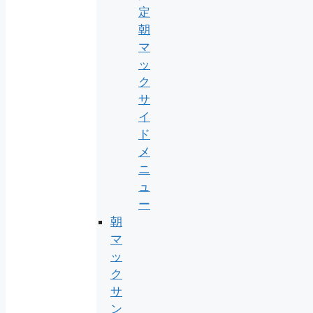
定
朝
マ
ッ
ク
サ
イ
ド
メ
ニ
ュ
ー
朝
マ
ッ
ク
サ
ン