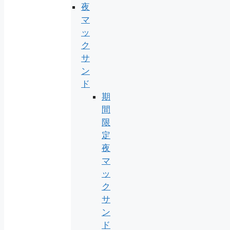
夜
マ
ッ
ク
サ
ン
ド
期
間
限
定
夜
マ
ッ
ク
サ
ン
ド