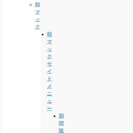
朝
マ
ッ
ク
朝
マ
ッ
ク
サ
イ
ド
メ
ニ
ュ
ー
期
間
限