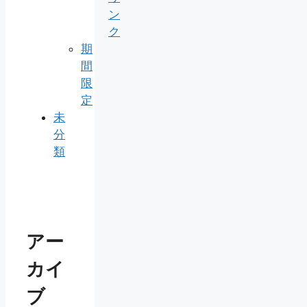
ン
ク
期
間
限
定
未
分
類
アー
カイ
ブ