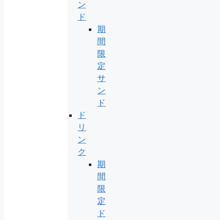
ン
ド
期
間
限
定
サ
ン
ド
ド
リ
ン
ク
期
間
限
定
ド