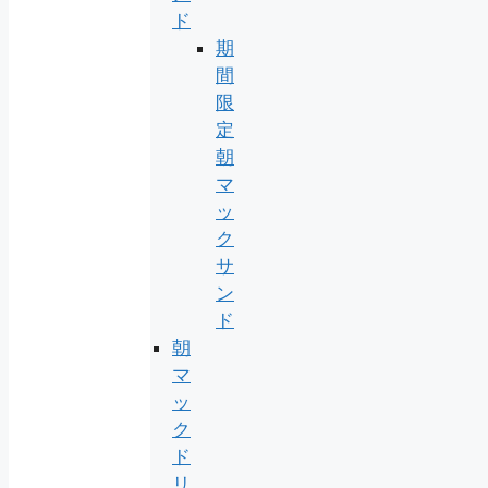
ド
期
間
限
定
朝
マ
ッ
ク
サ
ン
ド
朝
マ
ッ
ク
ド
リ