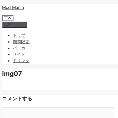
コ
Mcd Mania
ン
メ
テ
ニ
メニュー
ン
ュ
ツ
ー
トップ
へ
期間限定
ス
バーガー
キ
サイド
ッ
ドリンク
プ
img07
コメントする
コ
メ