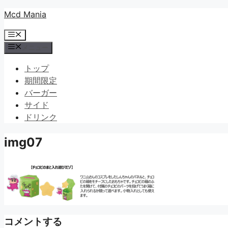
コ
Mcd Mania
ン
メ
テ
ニ
メニュー
ン
ュ
ツ
ー
トップ
へ
期間限定
ス
バーガー
キ
サイド
ッ
ドリンク
プ
img07
コメントする