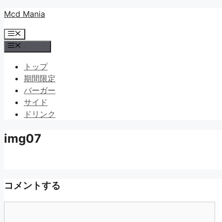
コ
Mcd Mania
ン
メ
テ
ニ
メニュー
ン
ュ
ツ
ー
トップ
へ
期間限定
ス
バーガー
キ
サイド
ッ
ドリンク
プ
img07
コメントする
コ
メ