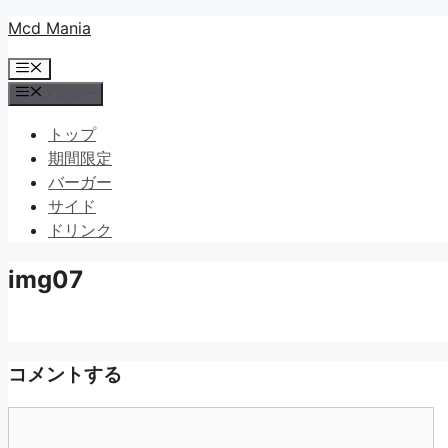
コ
Mcd Mania
ン
メ
テ
ニ
メニュー
ン
ュ
ツ
ー
トップ
へ
期間限定
ス
バーガー
キ
サイド
ッ
ドリンク
プ
img07
コメントする
コ
メ