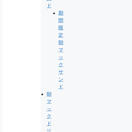
ド
期
間
限
定
朝
マ
ッ
ク
サ
ン
ド
朝
マ
ッ
ク
ド
リ