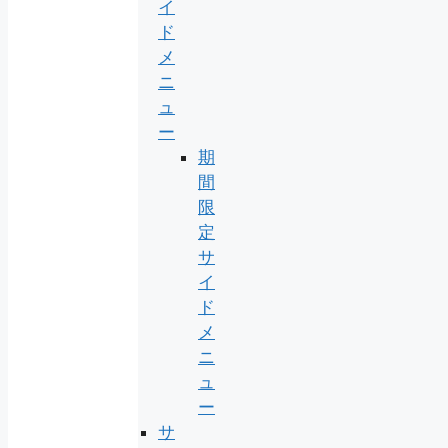
イ
ド
メ
ニ
ュ
ー
期
間
限
定
サ
イ
ド
メ
ニ
ュ
ー
サ