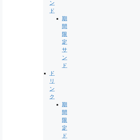
ン
ド
期
間
限
定
サ
ン
ド
ド
リ
ン
ク
期
間
限
定
ド