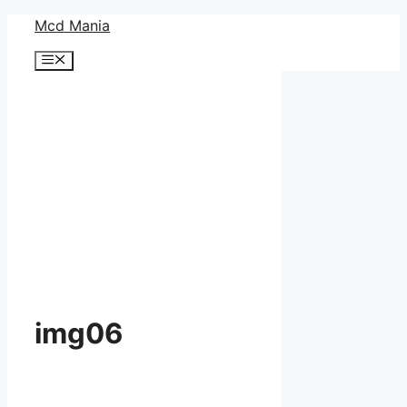
コ
Mcd Mania
ン
メ
テ
ニ
ン
ュ
ー
ツ
へ
ス
キ
ッ
プ
img06