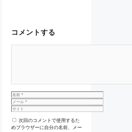
コメントする
コ
メ
ン
ト
名
前
メ
ー
サ
ル
イ
次回のコメントで使用するた
ト
めブラウザーに自分の名前、メー