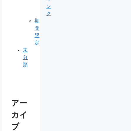
ン
ク
期
間
限
定
未
分
類
アー
カイ
ブ