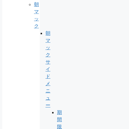
朝
マ
ッ
ク
朝
マ
ッ
ク
サ
イ
ド
メ
ニ
ュ
ー
期
間
限