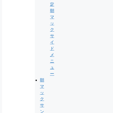
定
朝
マ
ッ
ク
サ
イ
ド
メ
ニ
ュ
ー
朝
マ
ッ
ク
サ
ン