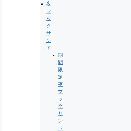
夜
マ
ッ
ク
サ
ン
ド
期
間
限
定
夜
マ
ッ
ク
サ
ン
ド