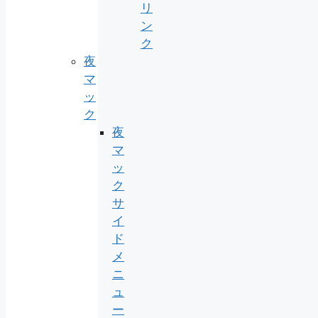
リ
ン
ク
夜
マ
ッ
ク
夜
マ
ッ
ク
サ
イ
ド
メ
ニ
ュ
ー