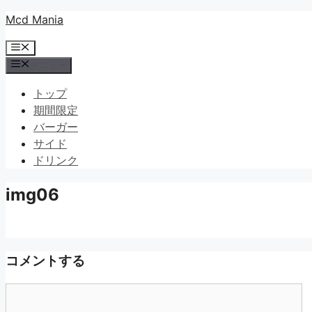
コ
Mcd Mania
ン
メ
テ
ニ
メニュー
ン
ュ
ツ
ー
トップ
へ
期間限定
ス
バーガー
キ
サイド
ッ
ドリンク
プ
img06
コメントする
コ
メ