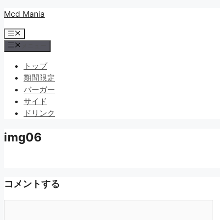
コ
Mcd Mania
ン
メ
テ
ニ
メニュー
ン
ュ
ツ
ー
トップ
へ
期間限定
ス
バーガー
キ
サイド
ッ
ドリンク
プ
img06
コメントする
コ
メ