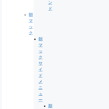
ン
ド
朝
マ
ッ
ク
朝
マ
ッ
ク
サ
イ
ド
メ
ニ
ュ
ー
期