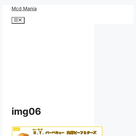
コ
Mcd Mania
ン
メ
テ
ニ
ン
ュ
ー
ツ
へ
ス
キ
ッ
プ
img06