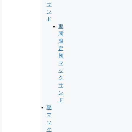
サ
ン
ド
期
間
限
定
朝
マ
ッ
ク
サ
ン
ド
朝
マ
ッ
ク