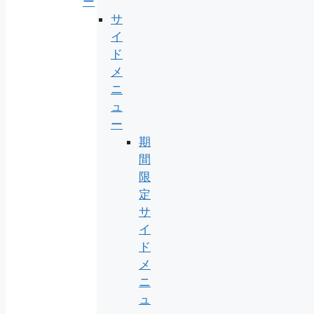
ー
サ
イ
ド
メ
ニ
ュ
ー
期
間
限
定
サ
イ
ド
メ
ニ
ュ