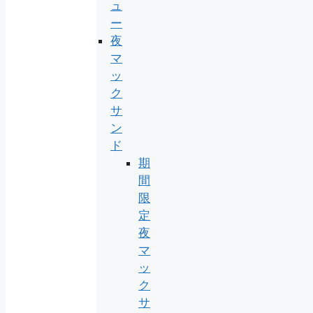
ュ
ー
夜
マ
ッ
ク
サ
ン
ド
期
間
限
定
夜
マ
ッ
ク
サ