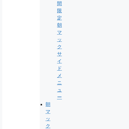
間
限
定
朝
マ
ッ
ク
サ
イ
ド
メ
ニ
ュ
ー
朝
マ
ッ
ク