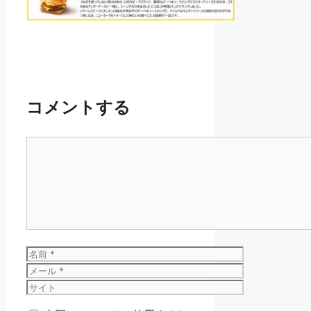
コメントする
コ
メ
ン
ト
名
前
メ
ー
サ
ル
イ