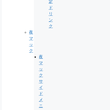
定
ド
リ
ン
ク
夜
マ
ッ
ク
夜
マ
ッ
ク
サ
イ
ド
メ
ニ