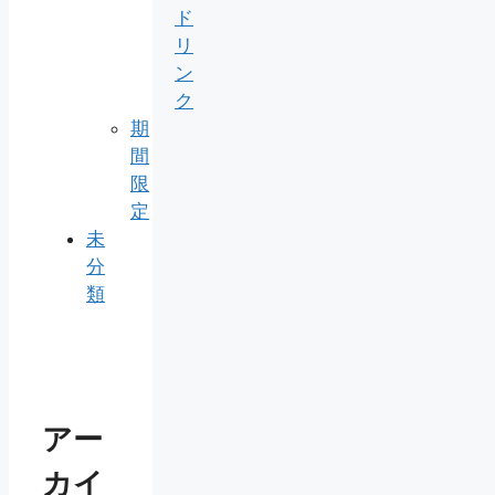
ド
リ
ン
ク
期
間
限
定
未
分
類
アー
カイ