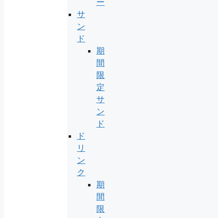
ー
サ
ン
ド
期
間
限
定
サ
ン
ド
ド
リ
ン
ク
期
間
限