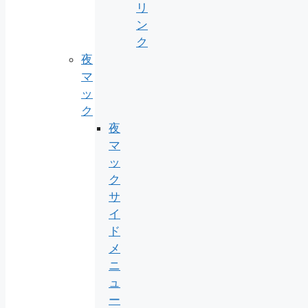
リ
ン
ク
夜
マ
ッ
ク
夜
マ
ッ
ク
サ
イ
ド
メ
ニ
ュ
ー