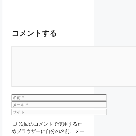
コメントする
コ
メ
ン
ト
名
前
メ
ー
サ
ル
イ
次回のコメントで使用するた
ト
めブラウザーに自分の名前、メー