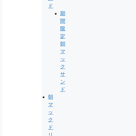
ド
期
間
限
定
朝
マ
ッ
ク
サ
ン
ド
朝
マ
ッ
ク
ド
リ