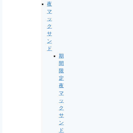
夜
マ
ッ
ク
サ
ン
ド
期
間
限
定
夜
マ
ッ
ク
サ
ン
ド