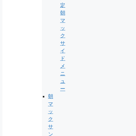
定
朝
マ
ッ
ク
サ
イ
ド
メ
ニ
ュ
ー
朝
マ
ッ
ク
サ
ン