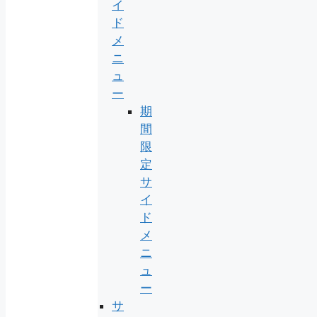
イ
ド
メ
ニ
ュ
ー
期
間
限
定
サ
イ
ド
メ
ニ
ュ
ー
サ