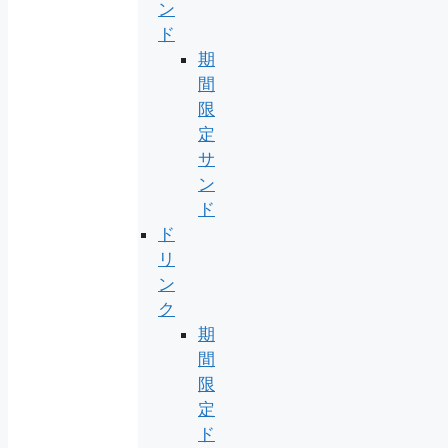
ン
ド
期
間
限
定
サ
ン
ド
ド
リ
ン
ク
期
間
限
定
ド