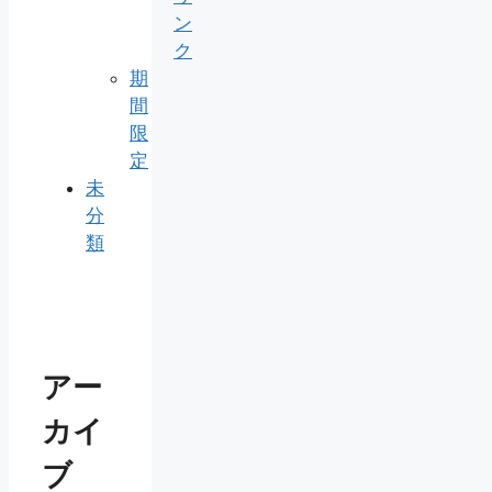
ン
ク
期
間
限
定
未
分
類
アー
カイ
ブ