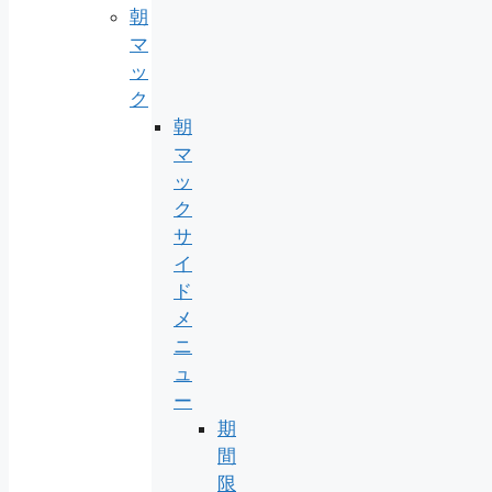
朝
マ
ッ
ク
朝
マ
ッ
ク
サ
イ
ド
メ
ニ
ュ
ー
期
間
限