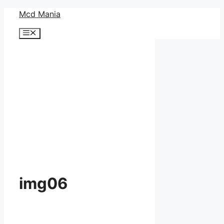
コ
Mcd Mania
ン
メ
テ
ニ
ン
ュ
ー
ツ
へ
ス
キ
ッ
プ
img06