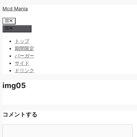
コ
Mcd Mania
ン
メ
テ
ニ
メニュー
ン
ュ
ツ
ー
トップ
へ
期間限定
ス
バーガー
キ
サイド
ッ
ドリンク
プ
img05
コメントする
コ
メ