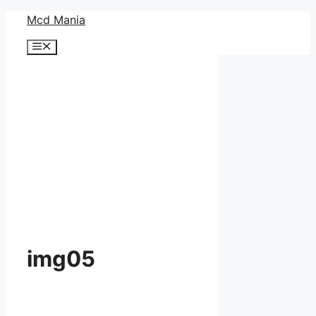
コ
Mcd Mania
ン
メ
テ
ニ
ン
ュ
ー
ツ
へ
ス
キ
ッ
プ
img05