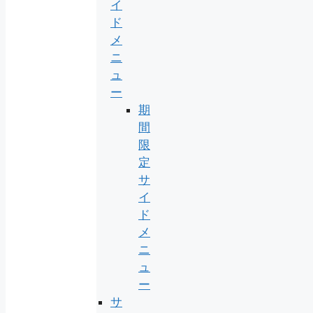
イ
ド
メ
ニ
ュ
ー
期
間
限
定
サ
イ
ド
メ
ニ
ュ
ー
サ