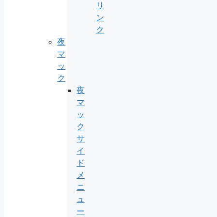
リ
ン
ク
夜
マ
ッ
ク
夜
マ
ッ
ク
サ
イ
ド
メ
ニ
ュ
ー