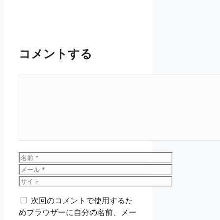
コメントする
コ
メ
ン
ト
名
前
メ
ー
サ
ル
イ
次回のコメントで使用するた
ト
めブラウザーに自分の名前、メー