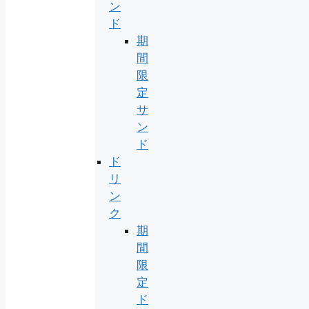
ン
ド
期
間
限
定
サ
ン
ド
ド
リ
ン
ク
期
間
限
定
ド