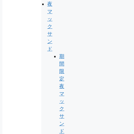
夜
マ
ッ
ク
サ
ン
ド
期
間
限
定
夜
マ
ッ
ク
サ
ン
ド