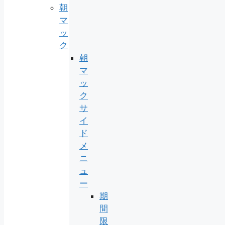
朝
マ
ッ
ク
朝
マ
ッ
ク
サ
イ
ド
メ
ニ
ュ
ー
期
間
限