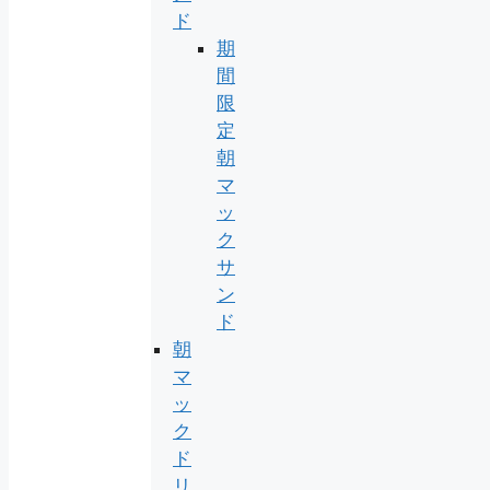
ド
期
間
限
定
朝
マ
ッ
ク
サ
ン
ド
朝
マ
ッ
ク
ド
リ