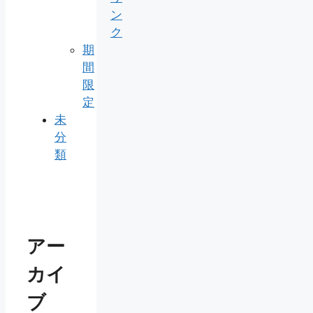
ン
ク
期
間
限
定
未
分
類
アー
カイ
ブ