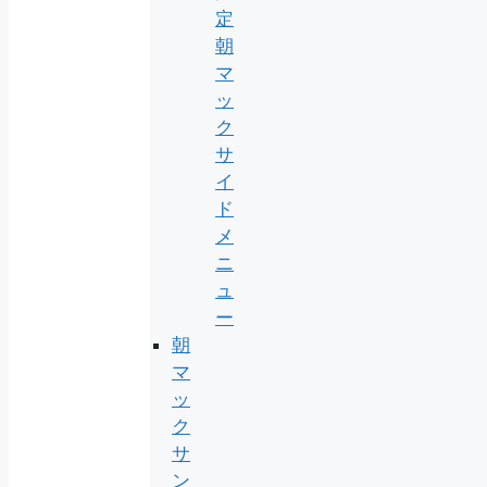
定
朝
マ
ッ
ク
サ
イ
ド
メ
ニ
ュ
ー
朝
マ
ッ
ク
サ
ン