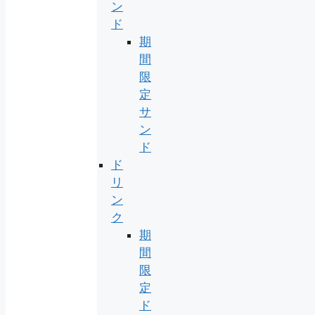
ン
ド
期
間
限
定
サ
ン
ド
ド
リ
ン
ク
期
間
限
定
ド