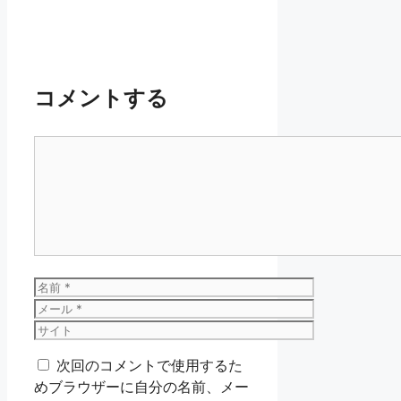
コメントする
コ
メ
ン
ト
名
前
メ
ー
サ
ル
イ
次回のコメントで使用するた
ト
めブラウザーに自分の名前、メー