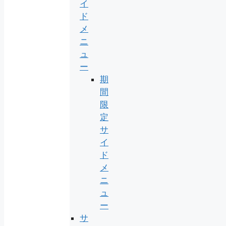
イ
ド
メ
ニ
ュ
ー
期
間
限
定
サ
イ
ド
メ
ニ
ュ
ー
サ