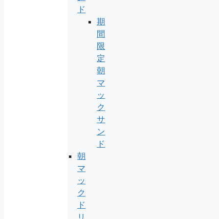
ド
期
間
限
定
朝
マ
ッ
ク
サ
ン
ド
朝
マ
ッ
ク
ド
リ