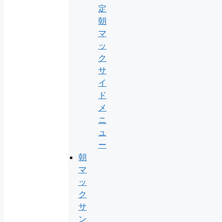
定
朝
マ
ッ
ク
サ
イ
ド
メ
ニ
ュ
ー
朝
マ
ッ
ク
サ
ン