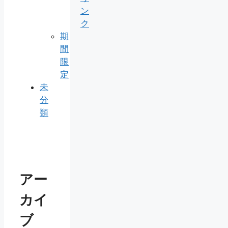
ン
ク
期
間
限
定
未
分
類
アー
カイ
ブ