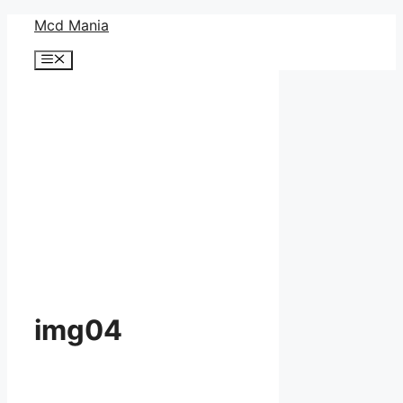
コ
Mcd Mania
ン
メ
テ
ニ
ン
ュ
ー
ツ
へ
ス
キ
ッ
プ
img04