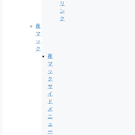
リ
ン
ク
夜
マ
ッ
ク
夜
マ
ッ
ク
サ
イ
ド
メ
ニ
ュ
ー