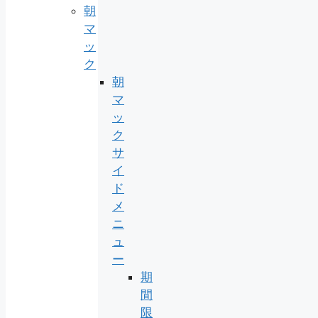
朝
マ
ッ
ク
朝
マ
ッ
ク
サ
イ
ド
メ
ニ
ュ
ー
期
間
限