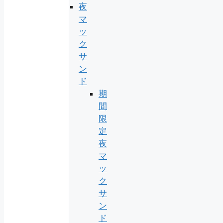
夜
マ
ッ
ク
サ
ン
ド
期
間
限
定
夜
マ
ッ
ク
サ
ン
ド