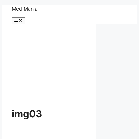
コ
Mcd Mania
ン
メ
テ
ニ
ン
ュ
ー
ツ
へ
ス
キ
ッ
プ
img03