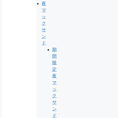
夜
マ
ッ
ク
サ
ン
ド
期
間
限
定
夜
マ
ッ
ク
サ
ン
ド