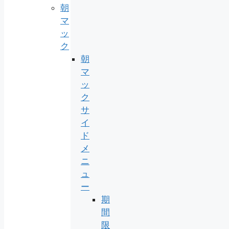
朝
マ
ッ
ク
朝
マ
ッ
ク
サ
イ
ド
メ
ニ
ュ
ー
期
間
限