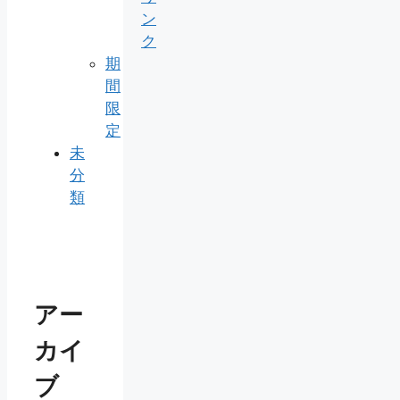
ン
ク
期
間
限
定
未
分
類
アー
カイ
ブ