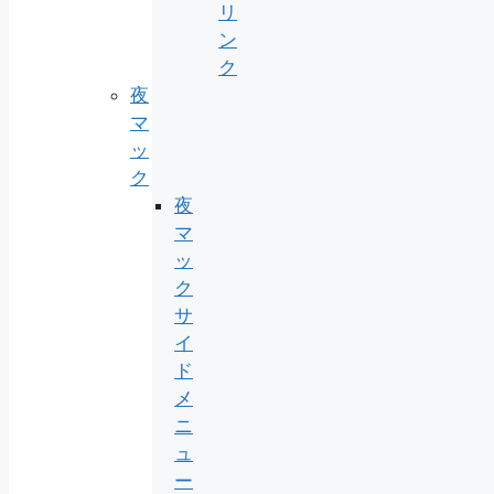
リ
ン
ク
夜
マ
ッ
ク
夜
マ
ッ
ク
サ
イ
ド
メ
ニ
ュ
ー