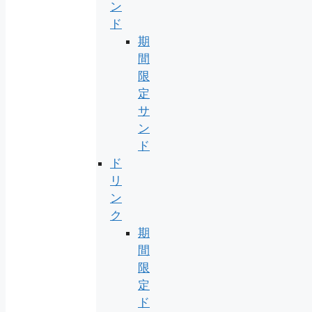
ン
ド
期
間
限
定
サ
ン
ド
ド
リ
ン
ク
期
間
限
定
ド