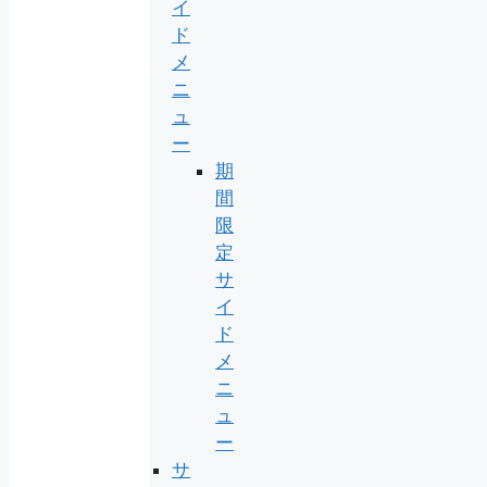
イ
ド
メ
ニ
ュ
ー
期
間
限
定
サ
イ
ド
メ
ニ
ュ
ー
サ