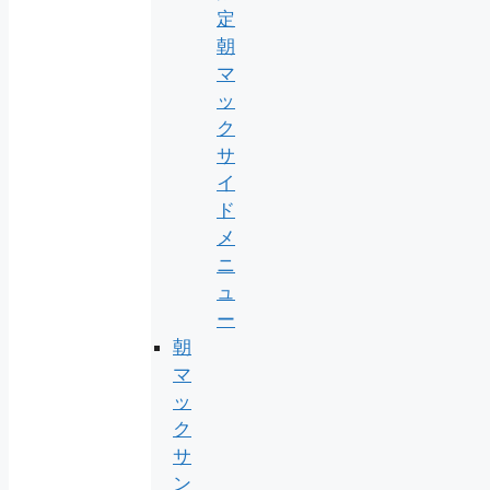
定
朝
マ
ッ
ク
サ
イ
ド
メ
ニ
ュ
ー
朝
マ
ッ
ク
サ
ン