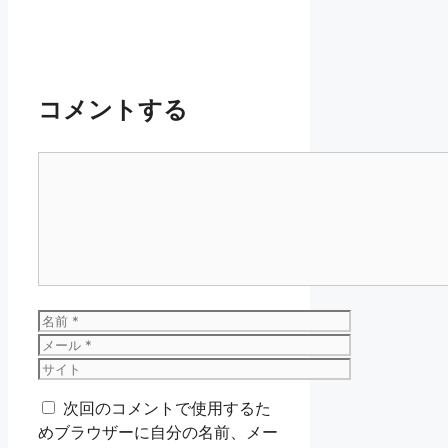
コメントする
コ
メ
ン
ト
名
前
メ
ー
サ
ル
イ
次回のコメントで使用するた
ト
めブラウザーに自分の名前、メー