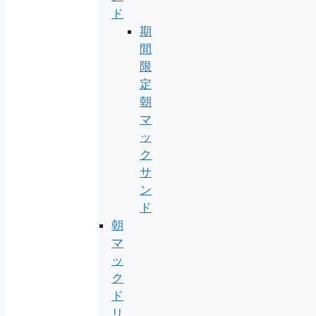
ド
期
間
限
定
朝
マ
ッ
ク
サ
ン
ド
朝
マ
ッ
ク
ド
リ