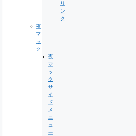
リ
ン
ク
夜
マ
ッ
ク
夜
マ
ッ
ク
サ
イ
ド
メ
ニ
ュ
ー