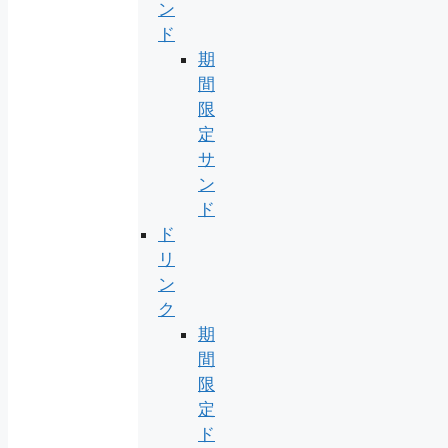
ン
ド
期
間
限
定
サ
ン
ド
ド
リ
ン
ク
期
間
限
定
ド