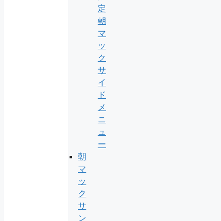
定
朝
マ
ッ
ク
サ
イ
ド
メ
ニ
ュ
ー
朝
マ
ッ
ク
サ
ン