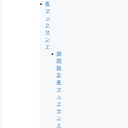
夜
マ
ッ
ク
サ
ン
ド
期
間
限
定
夜
マ
ッ
ク
サ
ン
ド