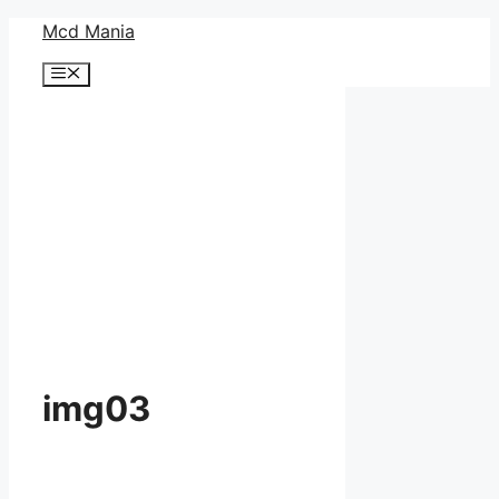
コ
Mcd Mania
ン
メ
テ
ニ
ン
ュ
ー
ツ
へ
ス
キ
ッ
プ
img03