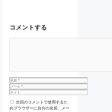
コメントする
コ
メ
ン
ト
名
前
メ
ー
サ
ル
イ
次回のコメントで使用するた
ト
めブラウザーに自分の名前、メー