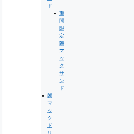
ド
期
間
限
定
朝
マ
ッ
ク
サ
ン
ド
朝
マ
ッ
ク
ド
リ