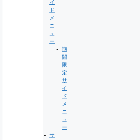
イ
ド
メ
ニ
ュ
ー
期
間
限
定
サ
イ
ド
メ
ニ
ュ
ー
サ