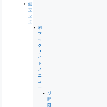
朝
マ
ッ
ク
朝
マ
ッ
ク
サ
イ
ド
メ
ニ
ュ
ー
期
間
限