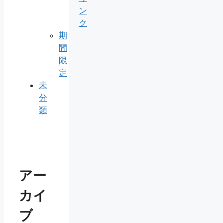
ン
ク
期
間
限
定
未
分
類
アー
カイ
ブ