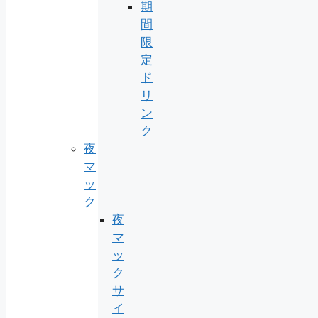
期
間
限
定
ド
リ
ン
ク
夜
マ
ッ
ク
夜
マ
ッ
ク
サ
イ