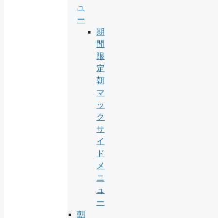
ュ
ー
期
間
限
定
朝
マ
ッ
ク
サ
イ
ド
メ
ニ
ュ
ー
朝