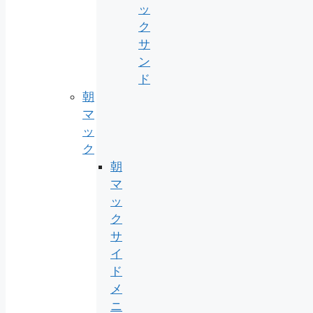
ッ
ク
サ
ン
ド
朝
マ
ッ
ク
朝
マ
ッ
ク
サ
イ
ド
メ
ニ