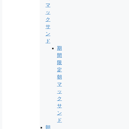
マ
ッ
ク
サ
ン
ド
期
間
限
定
朝
マ
ッ
ク
サ
ン
ド
朝