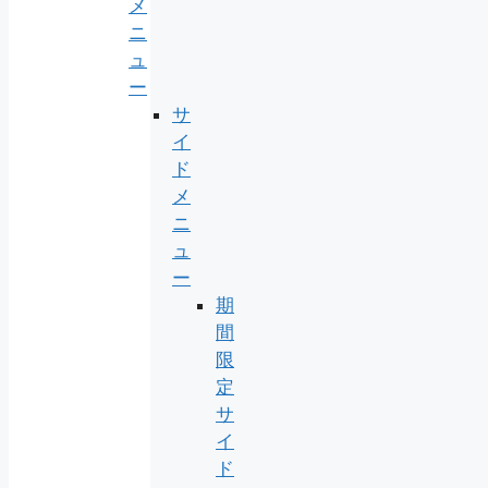
メ
ニ
ュ
ー
サ
イ
ド
メ
ニ
ュ
ー
期
間
限
定
サ
イ
ド