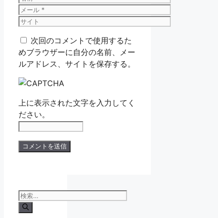
前
メ
ー
サ
ル
イ
次回のコメントで使用するた
ト
めブラウザーに自分の名前、メー
ルアドレス、サイトを保存する。
上に表示された文字を入力してく
ださい。
検
索: