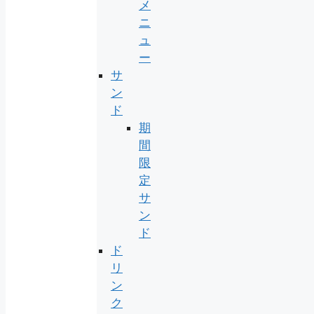
メ
ニ
ュ
ー
サ
ン
ド
期
間
限
定
サ
ン
ド
ド
リ
ン
ク