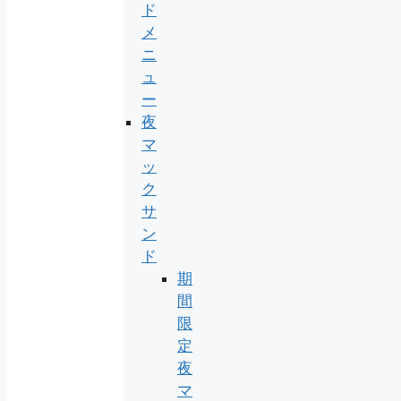
ド
メ
ニ
ュ
ー
夜
マ
ッ
ク
サ
ン
ド
期
間
限
定
夜
マ