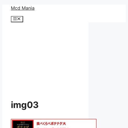
コ
Mcd Mania
ン
メ
テ
ニ
ン
ュ
ー
ツ
へ
ス
キ
ッ
プ
img03