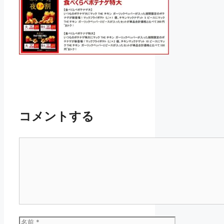
コメントする
コ
メ
ン
ト
名