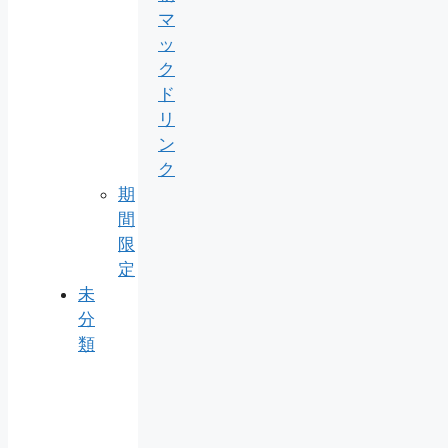
マ
ッ
ク
ド
リ
ン
ク
期
間
限
定
未
分
類