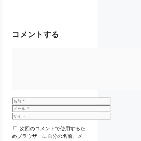
コメントする
コ
メ
ン
ト
名
前
メ
ー
サ
ル
イ
次回のコメントで使用するた
ト
めブラウザーに自分の名前、メー