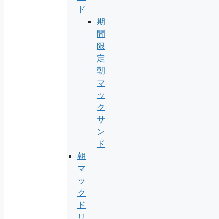
ド
期
間
限
定
朝
マ
ッ
ク
サ
ン
ド
朝
マ
ッ
ク
ド
リ