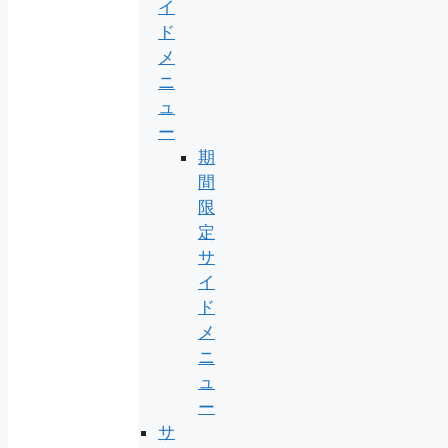
イ
ド
メ
ニ
ュ
ー
期
間
限
定
サ
イ
ド
メ
ニ
ュ
ー
サ