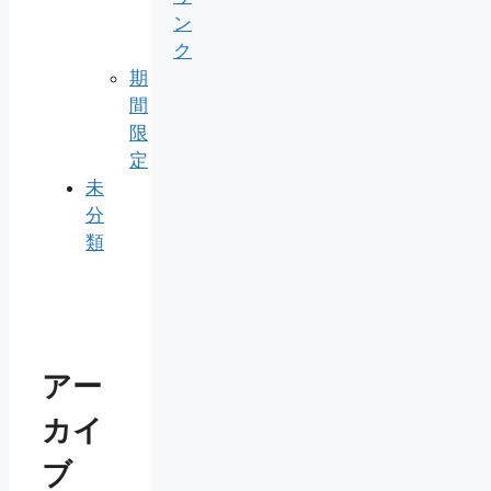
ン
ク
期
間
限
定
未
分
類
アー
カイ
ブ