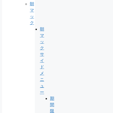
朝
マ
ッ
ク
朝
マ
ッ
ク
サ
イ
ド
メ
ニ
ュ
ー
期
間
限