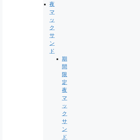
夜
マ
ッ
ク
サ
ン
ド
期
間
限
定
夜
マ
ッ
ク
サ
ン
ド