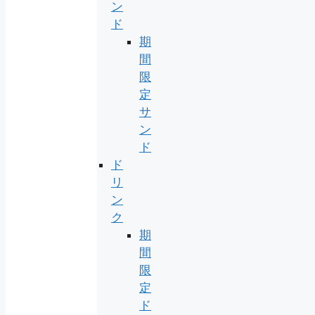
ン
ド
期
間
限
定
サ
ン
ド
ド
リ
ン
ク
期
間
限
定
ド