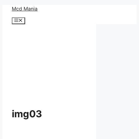
コ
Mcd Mania
ン
メ
テ
ニ
ン
ュ
ー
ツ
へ
ス
キ
ッ
プ
img03