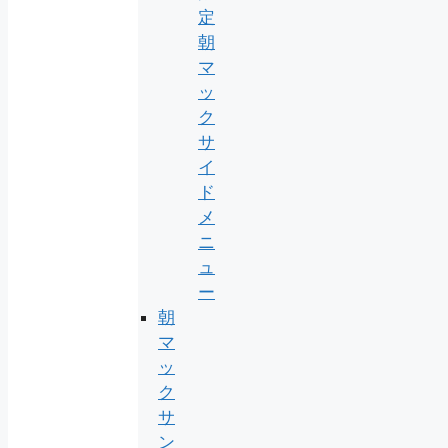
定
朝
マ
ッ
ク
サ
イ
ド
メ
ニ
ュ
ー
朝
マ
ッ
ク
サ
ン