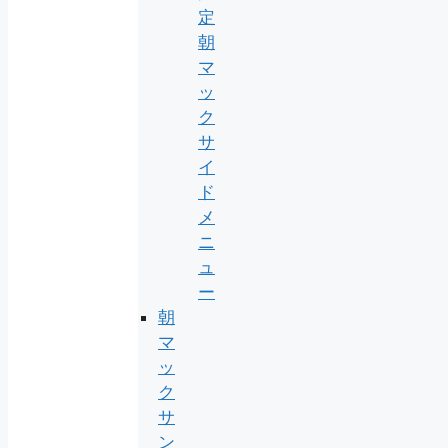
定
朝
マ
ッ
ク
サ
イ
ド
メ
ニ
ュ
ー
朝
マ
ッ
ク
サ
ン