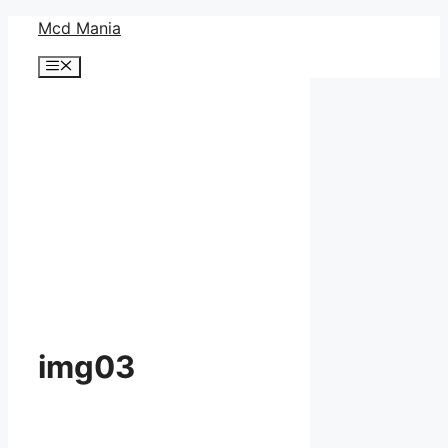
コ
Mcd Mania
ン
メ
テ
ニ
ン
ュ
ー
ツ
へ
ス
キ
ッ
プ
img03