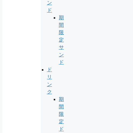
ン
ド
期
間
限
定
サ
ン
ド
ド
リ
ン
ク
期
間
限
定
ド