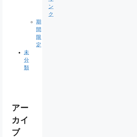
ン
ク
期
間
限
定
未
分
類
アー
カイ
ブ