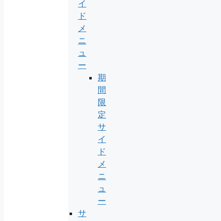
イ
ド
メ
ニ
ュ
ー
期
間
限
定
サ
イ
ド
メ
ニ
ュ
ー
サ