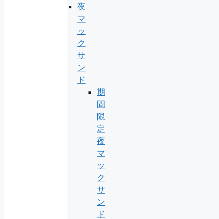
夜
マ
ッ
ク
サ
ン
ド
期
間
限
定
夜
マ
ッ
ク
サ
ン
ド