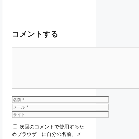
コメントする
コ
メ
ン
ト
名
前
メ
ー
サ
ル
イ
次回のコメントで使用するた
ト
めブラウザーに自分の名前、メー