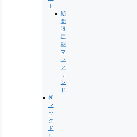
ド
期
間
限
定
朝
マ
ッ
ク
サ
ン
ド
朝
マ
ッ
ク
ド
リ