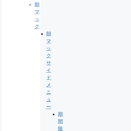
朝
マ
ッ
ク
朝
マ
ッ
ク
サ
イ
ド
メ
ニ
ュ
ー
期
間
限