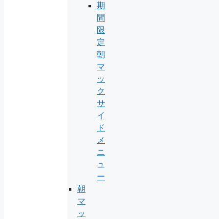
期
間
限
定
朝
マ
ッ
ク
サ
イ
ド
メ
ニ
ュ
ー
朝
マ
ッ