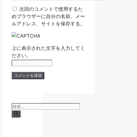
ル
イ
次回のコメントで使用するた
ト
めブラウザーに自分の名前、メー
ルアドレス、サイトを保存する。
上に表示された文字を入力してく
ださい。
検
索: