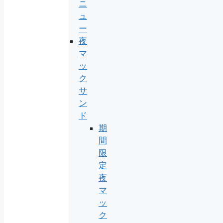
ニ
ュ
ー
夜
マ
ッ
ク
サ
ン
ド
期
間
限
定
夜
マ
ッ
ク