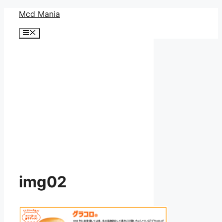
コ
Mcd Mania
ン
メ
テ
ニ
ン
ュ
ー
ツ
へ
ス
キ
ッ
プ
img02