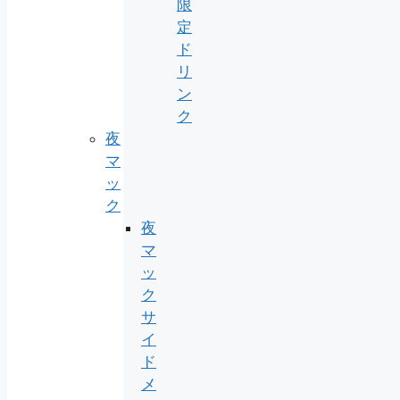
限
定
ド
リ
ン
ク
夜
マ
ッ
ク
夜
マ
ッ
ク
サ
イ
ド
メ