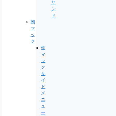
サ
ン
ド
朝
マ
ッ
ク
朝
マ
ッ
ク
サ
イ
ド
メ
ニ
ュ
ー