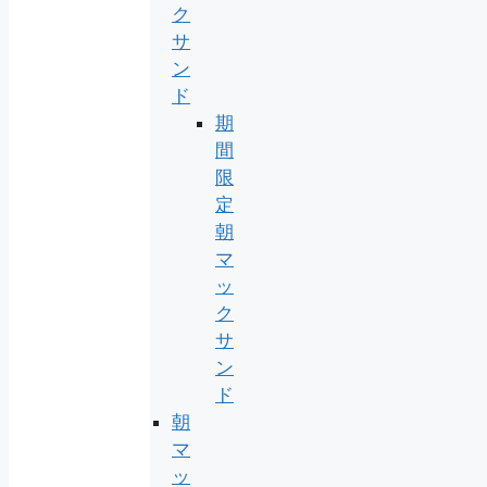
ク
サ
ン
ド
期
間
限
定
朝
マ
ッ
ク
サ
ン
ド
朝
マ
ッ