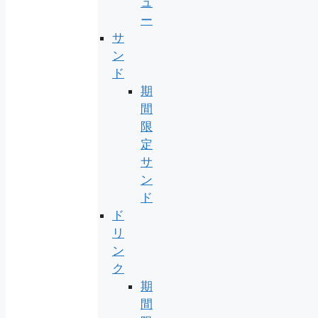
ュ
ー
サ
ン
ド
期
間
限
定
サ
ン
ド
ド
リ
ン
ク
期
間