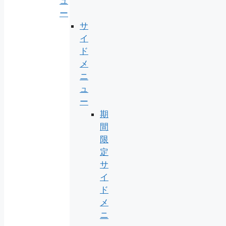
ュ
ー
サ
イ
ド
メ
ニ
ュ
ー
期
間
限
定
サ
イ
ド
メ
ニ