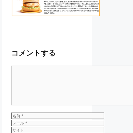
コメントする
コ
メ
ン
ト
名
前
メ
ー
サ