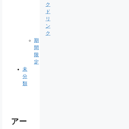
ク
ド
リ
ン
ク
期
間
限
定
未
分
類
アー