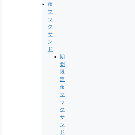
夜
マ
ッ
ク
サ
ン
ド
期
間
限
定
夜
マ
ッ
ク
サ
ン
ド