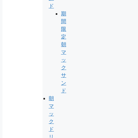
ド
期
間
限
定
朝
マ
ッ
ク
サ
ン
ド
朝
マ
ッ
ク
ド
リ