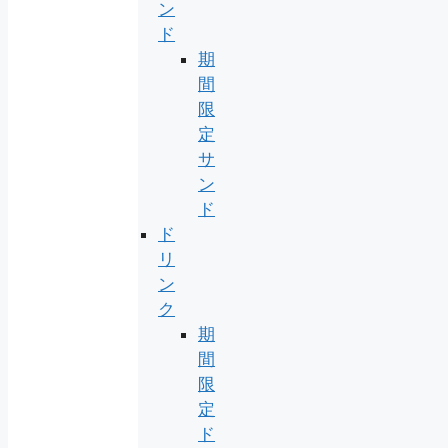
ン
ド
期
間
限
定
サ
ン
ド
ド
リ
ン
ク
期
間
限
定
ド