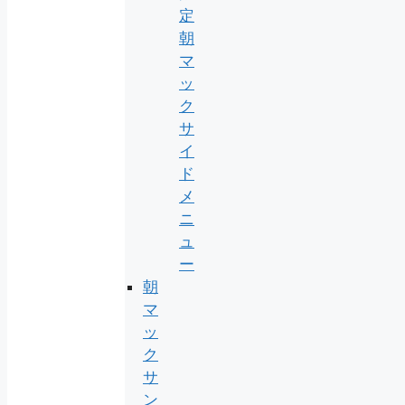
定
朝
マ
ッ
ク
サ
イ
ド
メ
ニ
ュ
ー
朝
マ
ッ
ク
サ
ン