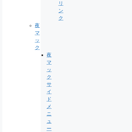
リ
ン
ク
夜
マ
ッ
ク
夜
マ
ッ
ク
サ
イ
ド
メ
ニ
ュ
ー