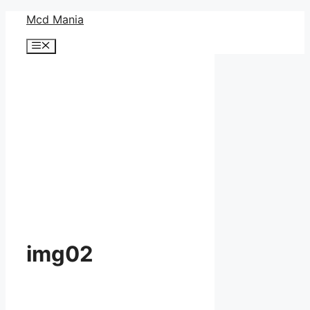
コ
Mcd Mania
ン
メ
テ
ニ
ン
ュ
ー
ツ
へ
ス
キ
ッ
プ
img02