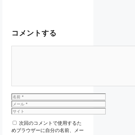
コメントする
コ
メ
ン
ト
名
前
メ
ー
サ
ル
イ
次回のコメントで使用するた
ト
めブラウザーに自分の名前、メー