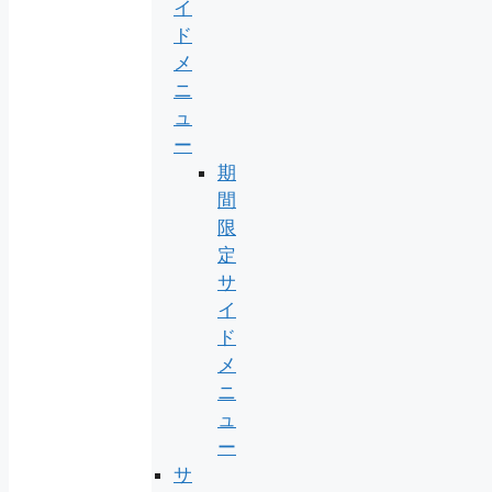
イ
ド
メ
ニ
ュ
ー
期
間
限
定
サ
イ
ド
メ
ニ
ュ
ー
サ