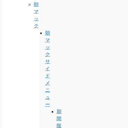
朝
マ
ッ
ク
朝
マ
ッ
ク
サ
イ
ド
メ
ニ
ュ
ー
期
間
限