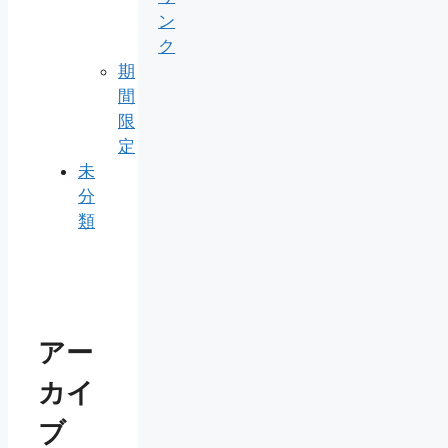
ン
ク
期
間
限
定
未
分
類
アー
カイ
ブ