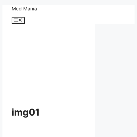
コ
Mcd Mania
ン
メ
テ
ニ
ン
ュ
ー
ツ
へ
ス
キ
ッ
プ
img01