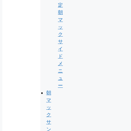
定
朝
マ
ッ
ク
サ
イ
ド
メ
ニ
ュ
ー
朝
マ
ッ
ク
サ
ン