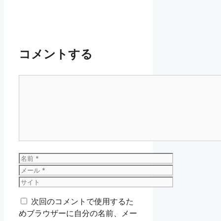
コメントする
コ
メ
ン
ト
名
前
メ
ー
サ
ル
イ
次回のコメントで使用するた
ト
めブラウザーに自分の名前、メー