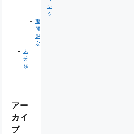
ン
ク
期
間
限
定
未
分
類
アー
カイ
ブ