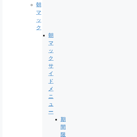
朝
マ
ッ
ク
朝
マ
ッ
ク
サ
イ
ド
メ
ニ
ュ
ー
期
間
限