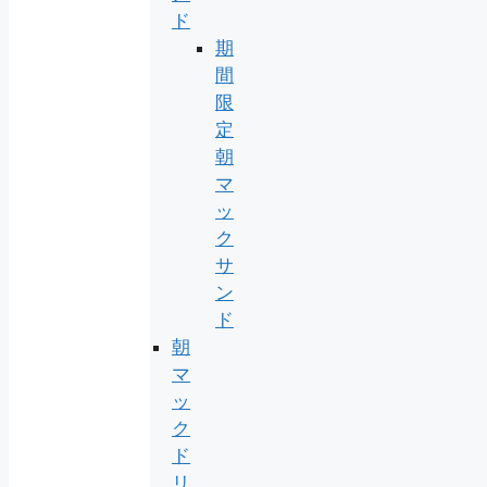
ド
期
間
限
定
朝
マ
ッ
ク
サ
ン
ド
朝
マ
ッ
ク
ド
リ