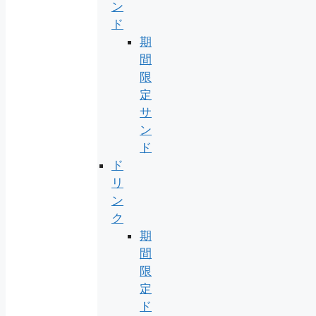
ン
ド
期
間
限
定
サ
ン
ド
ド
リ
ン
ク
期
間
限
定
ド