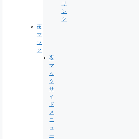
リ
ン
ク
夜
マ
ッ
ク
夜
マ
ッ
ク
サ
イ
ド
メ
ニ
ュ
ー