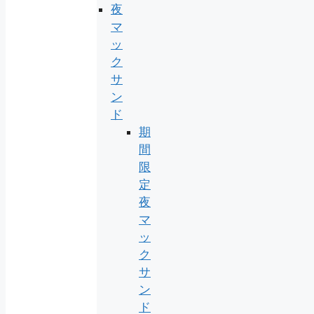
夜
マ
ッ
ク
サ
ン
ド
期
間
限
定
夜
マ
ッ
ク
サ
ン
ド