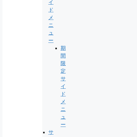
イ
ド
メ
ニ
ュ
ー
期
間
限
定
サ
イ
ド
メ
ニ
ュ
ー
サ