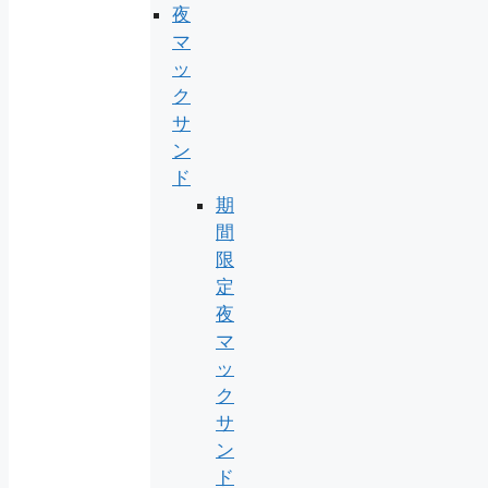
夜
マ
ッ
ク
サ
ン
ド
期
間
限
定
夜
マ
ッ
ク
サ
ン
ド