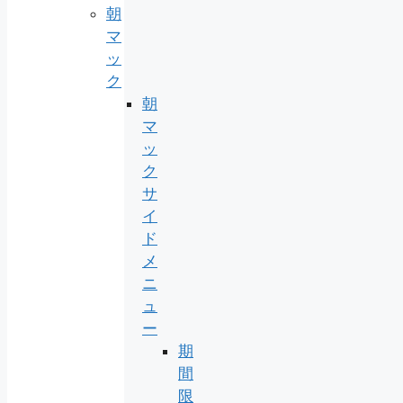
朝
マ
ッ
ク
朝
マ
ッ
ク
サ
イ
ド
メ
ニ
ュ
ー
期
間
限