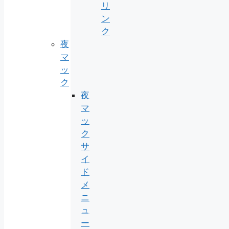
リ
ン
ク
夜
マ
ッ
ク
夜
マ
ッ
ク
サ
イ
ド
メ
ニ
ュ
ー