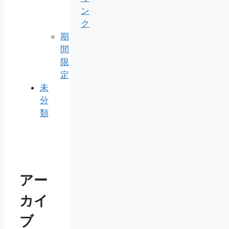
ン
ク
期
間
限
定
未
分
類
アー
カイ
ブ