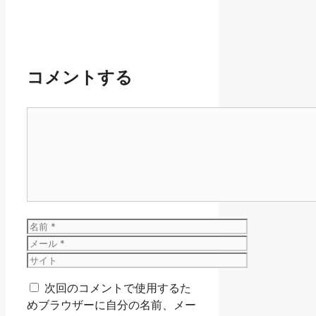
コメントする
コ
メ
ン
ト
名
前
メ
ー
サ
ル
イ
次回のコメントで使用するた
ト
めブラウザーに自分の名前、メー