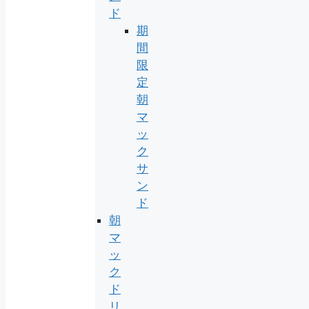
ド
期
間
限
定
朝
マ
ッ
ク
サ
ン
ド
朝
マ
ッ
ク
ド
リ