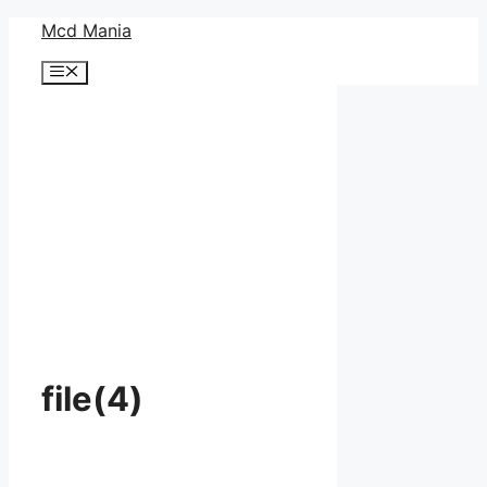
コ
Mcd Mania
ン
メ
テ
ニ
ン
ュ
ー
ツ
へ
ス
キ
ッ
プ
file(4)