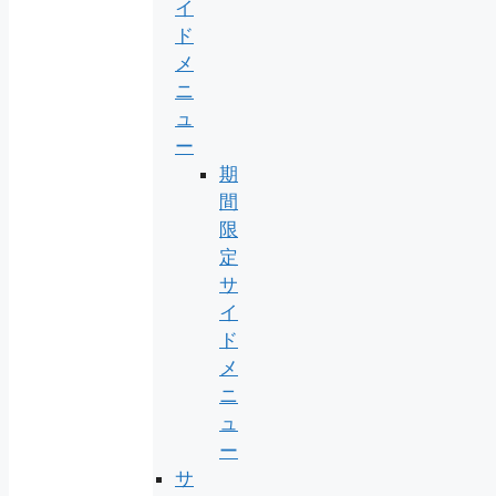
イ
ド
メ
ニ
ュ
ー
期
間
限
定
サ
イ
ド
メ
ニ
ュ
ー
サ