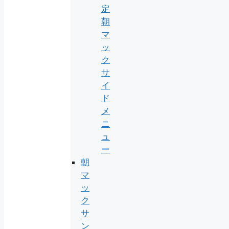
定
朝
マ
ッ
ク
サ
イ
ド
メ
ニ
ュ
ー
朝
マ
ッ
ク
サ
ン