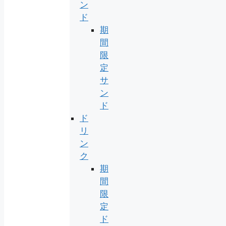
ン
ド
期
間
限
定
サ
ン
ド
ド
リ
ン
ク
期
間
限
定
ド