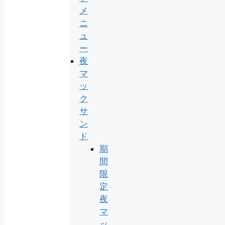
メ
ニ
ュ
ー
夜
マ
ッ
ク
サ
ン
ド
期
間
限
定
夜
マ
ッ