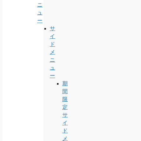
ニ
ュ
ー
サ
イ
ド
メ
ニ
ュ
ー
期
間
限
定
サ
イ
ド
メ