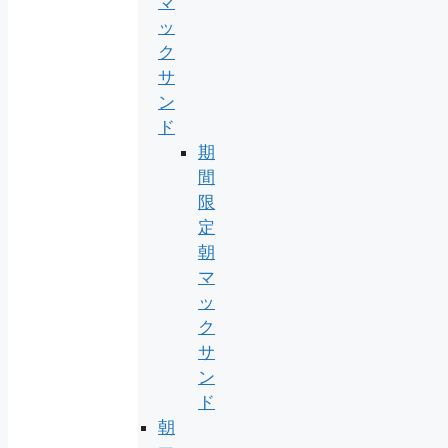
マ
ッ
ク
サ
ン
ド
期
間
限
定
朝
マ
ッ
ク
サ
ン
ド
朝