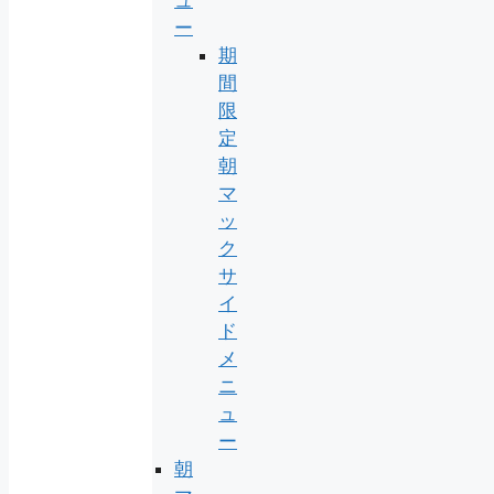
ー
期
間
限
定
朝
マ
ッ
ク
サ
イ
ド
メ
ニ
ュ
ー
朝