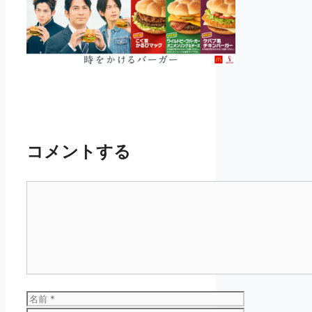
コメントする
コ
メ
ン
ト
名