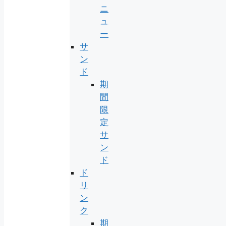
ニ
ュ
ー
サ
ン
ド
期
間
限
定
サ
ン
ド
ド
リ
ン
ク
期