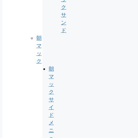
ク
サ
ン
ド
朝
マ
ッ
ク
朝
マ
ッ
ク
サ
イ
ド
メ
ニ
ュ