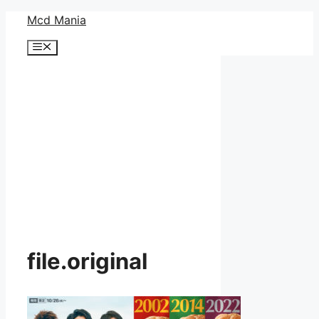
コ
Mcd Mania
ン
メ
テ
ニ
ン
ュ
ー
ツ
へ
ス
キ
ッ
プ
file.original