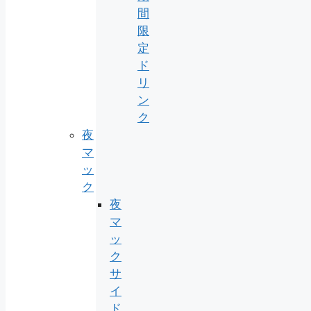
間
限
定
ド
リ
ン
ク
夜
マ
ッ
ク
夜
マ
ッ
ク
サ
イ
ド