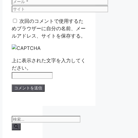
前
メ
ー
サ
ル
イ
次回のコメントで使用するた
ト
めブラウザーに自分の名前、メー
ルアドレス、サイトを保存する。
上に表示された文字を入力してく
ださい。
検
索: