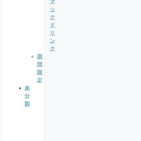
マ
ッ
ク
ド
リ
ン
ク
期
間
限
定
未
分
類