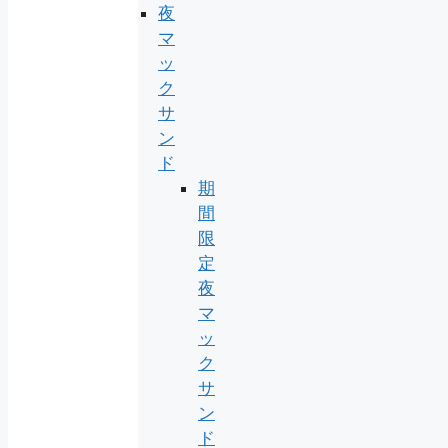
夜
マ
ッ
ク
サ
ン
ド
期
間
限
定
夜
マ
ッ
ク
サ
ン
ド