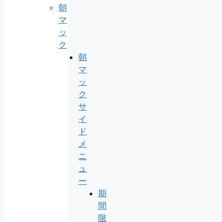
朝
マ
ッ
ク
朝
マ
ッ
ク
サ
イ
ド
メ
ニ
ュ
ー
期
間
限