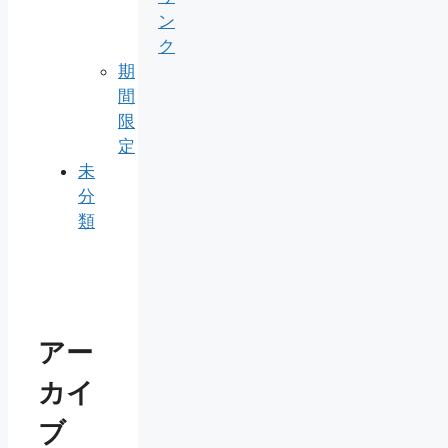
ン
ク
期
間
限
定
未
分
類
アー
カイ
ブ