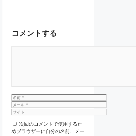
コメントする
コ
メ
ン
ト
名
前
メ
ー
サ
ル
イ
次回のコメントで使用するた
ト
めブラウザーに自分の名前、メー