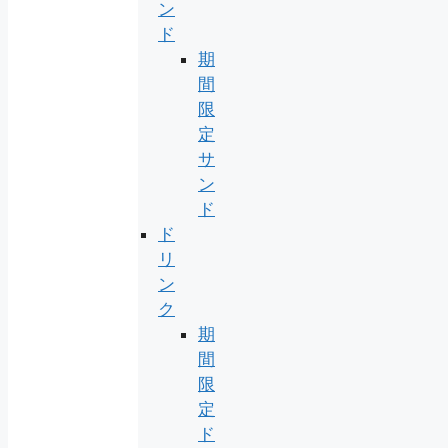
ン
ド
期
間
限
定
サ
ン
ド
ド
リ
ン
ク
期
間
限
定
ド