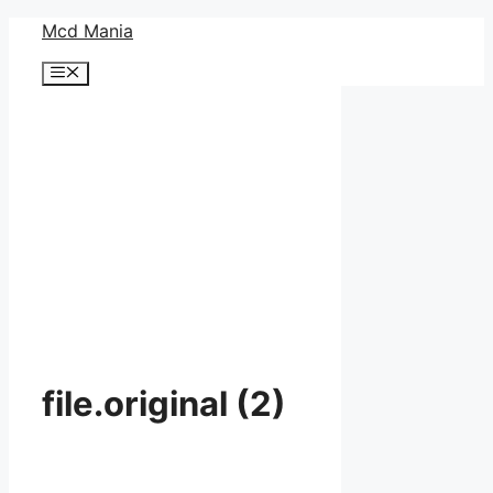
コ
Mcd Mania
ン
メ
テ
ニ
ン
ュ
ー
ツ
へ
ス
キ
ッ
プ
file.original (2)