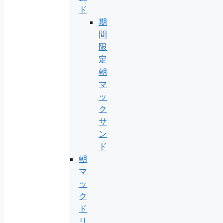
ド
期
間
限
定
朝
マ
ッ
ク
サ
ン
ド
朝
マ
ッ
ク
ド
リ