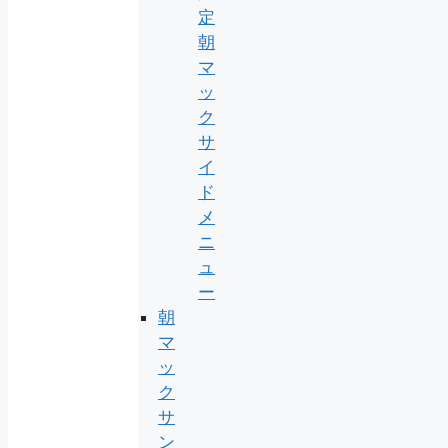
定
朝
マ
ッ
ク
サ
イ
ド
メ
ニ
ュ
ー
朝
マ
ッ
ク
サ
ン