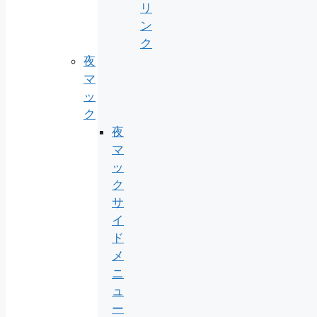
リ
ン
ク
夜
マ
ッ
ク
夜
マ
ッ
ク
サ
イ
ド
メ
ニ
ュ
ー