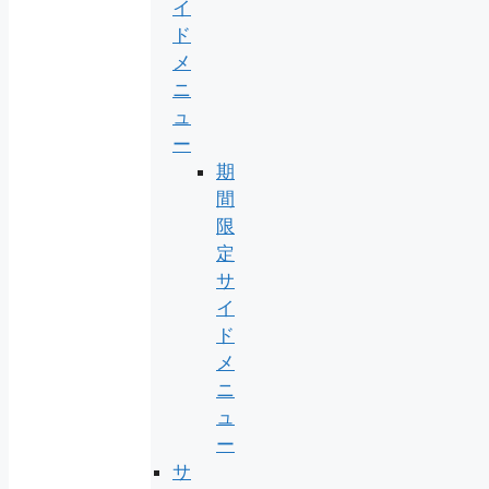
イ
ド
メ
ニ
ュ
ー
期
間
限
定
サ
イ
ド
メ
ニ
ュ
ー
サ