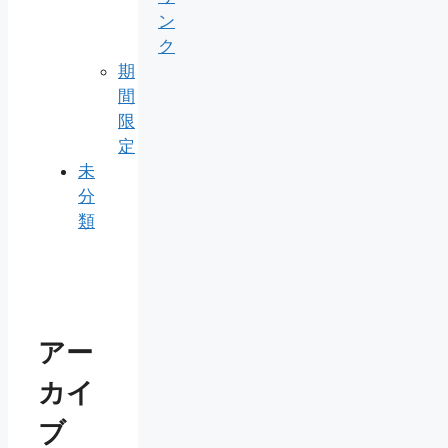
ン
ク
期
間
限
定
未
分
類
アー
カイ
ブ