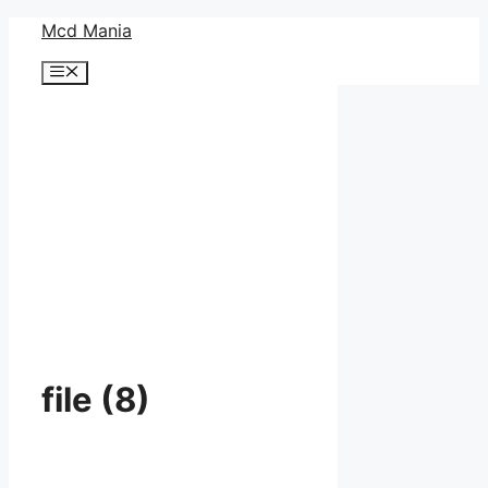
コ
Mcd Mania
ン
メ
テ
ニ
ン
ュ
ー
ツ
へ
ス
キ
ッ
プ
file (8)