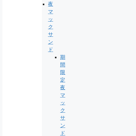
夜
マ
ッ
ク
サ
ン
ド
期
間
限
定
夜
マ
ッ
ク
サ
ン
ド