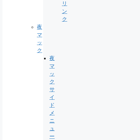
リ
ン
ク
夜
マ
ッ
ク
夜
マ
ッ
ク
サ
イ
ド
メ
ニ
ュ
ー