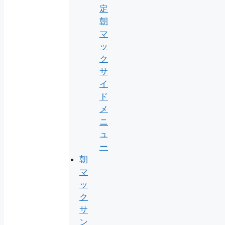
定
朝
マ
ッ
ク
サ
イ
ド
メ
ニ
ュ
ー
朝
マ
ッ
ク
サ
ン