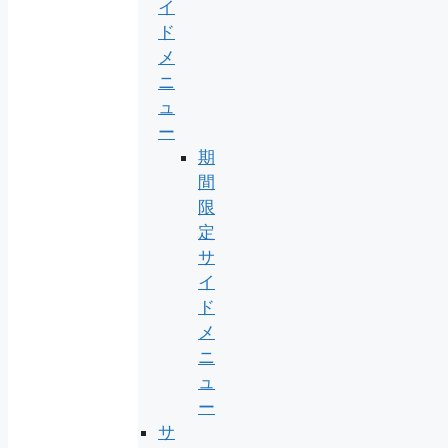
イ
ド
メ
ニ
ュ
ー
期
間
限
定
サ
イ
ド
メ
ニ
ュ
ー
サ