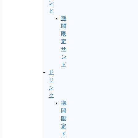
ン
ド
期
間
限
定
サ
ン
ド
ド
リ
ン
ク
期
間
限
定
ド