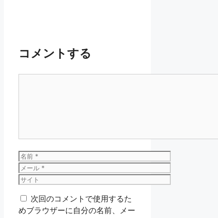
コメントする
コ
メ
ン
ト
名
前
メ
ー
サ
ル
イ
次回のコメントで使用するた
ト
めブラウザーに自分の名前、メー