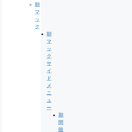
朝
マ
ッ
ク
朝
マ
ッ
ク
サ
イ
ド
メ
ニ
ュ
ー
期
間
限