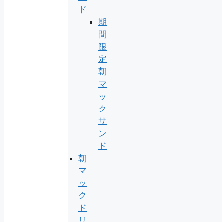
ド
期
間
限
定
朝
マ
ッ
ク
サ
ン
ド
朝
マ
ッ
ク
ド
リ