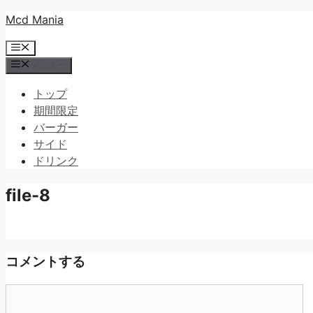
コ
Mcd Mania
ン
メ
テ
ニ
メニュー
ン
ュ
ツ
ー
トップ
へ
期間限定
ス
バーガー
キ
サイド
ッ
ドリンク
プ
file-8
コメントする
コ
メ