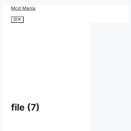
コ
Mcd Mania
ン
メ
テ
ニ
ン
ュ
ー
ツ
へ
ス
キ
ッ
プ
file (7)