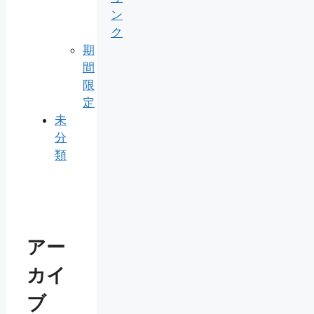
ン
ク
期
間
限
定
未
分
類
アー
カイ
ブ