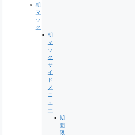
朝
マ
ッ
ク
朝
マ
ッ
ク
サ
イ
ド
メ
ニ
ュ
ー
期
間
限