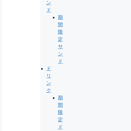
ン
ド
期
間
限
定
サ
ン
ド
ド
リ
ン
ク
期
間
限
定
ド