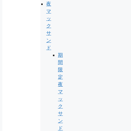
夜
マ
ッ
ク
サ
ン
ド
期
間
限
定
夜
マ
ッ
ク
サ
ン
ド