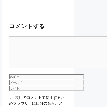
コメントする
コ
メ
ン
ト
名
前
メ
ー
サ
ル
イ
次回のコメントで使用するた
ト
めブラウザーに自分の名前、メー