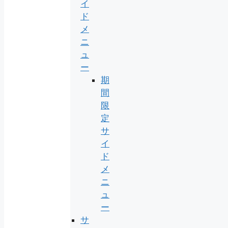
イ
ド
メ
ニ
ュ
ー
期
間
限
定
サ
イ
ド
メ
ニ
ュ
ー
サ