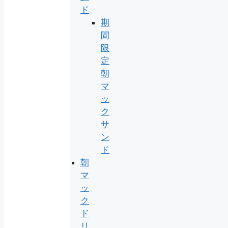
ド
期
間
限
定
朝
マ
ッ
ク
サ
ン
ド
朝
マ
ッ
ク
ド
リ