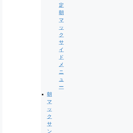
定
朝
マ
ッ
ク
サ
イ
ド
メ
ニ
ュ
ー
朝
マ
ッ
ク
サ
ン