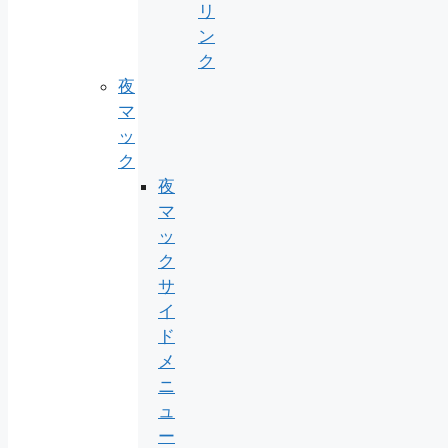
リ
ン
ク
夜
マ
ッ
ク
夜
マ
ッ
ク
サ
イ
ド
メ
ニ
ュ
ー